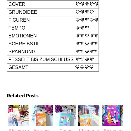
COVER
💜💜💜💜💜
GRUNDIDEE
💜💜💜💜
FIGUREN
💜💜💜💜💜
TEMPO
💜💜💜
EMOTIONEN
💜💜💜💜💜
SCHREIBSTIL
💜💜💜💜💜
SPANNUNG
💜💜💜💜💜
FESSELT BIS ZUM SCHLUSS
💜💜💜💜
GESAMT
💙💙💙💙
Related Posts
[Rezensio
Forever
Cover
[Rezensio
[Rezensio