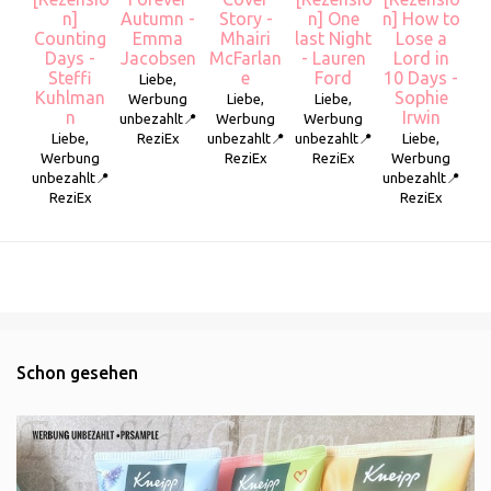
n]
Autumn -
Story -
n] One
n] How to
Counting
Emma
Mhairi
last Night
Lose a
Days -
Jacobsen
McFarlan
- Lauren
Lord in
Steffi
e
Ford
10 Days -
Liebe,
Kuhlman
Sophie
Werbung
Liebe,
Liebe,
n
Irwin
unbezahlt📍
Werbung
Werbung
Liebe,
ReziEx
unbezahlt📍
unbezahlt📍
Liebe,
Werbung
ReziEx
ReziEx
Werbung
unbezahlt📍
unbezahlt📍
ReziEx
ReziEx
Schon gesehen