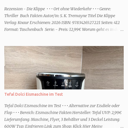
ihr dann bessere entspannen könnt. Zum Beispiel ein Duschgel mit
einem frisch-fruchtigen Duft, wie die Kneipp Aroma-Pflegedusche
Rezension - Die Klippe • • • Ort ohne Wiederkehr • • • Genre:
“ Sommer Flirt ...
Thriller Buch Fakten Autor/in: S. K. Tremayne Titel Die Klippe
Verlag: Knaur Erschienen: 2026 ISBN: 9783426527221 Seiten: 412
Format: Taschenbuch Serie: - Preis: 12,99€ Worum geht es in dem
Buch Karenza hat ihre Routinen, als ihr Ex-Mann sie um Hilfe
bittet. Zwei traumatisierte Kinder, eine tote Mutter und die Frage,
was wirklich passierte, denn beide Kinder beschuldigen sich
gegenseitig. Sie zieht in das Haus und muss schon bald erkennen,
dass viel mehr dahintersteckt. Meine Leseeindrücke Die Klippe -
ist ein Thriller, bei dem ich mich direkt fragte: Gehen den Verlagen
die Titel aus? Erst vor wenigen Wochen las ich einen anderen
Thriller mit dem gleichen Titel. Tatsächlich sind sie sehr
unterschiedlich, haben aber noch eine Gemeinsamkeit. Sie haben
Tefal Dolci Eismaschine im Test
mich leider nicht überzeu...
Tefal Dolci Eismaschine im Test • • • Alternative zur Eisdiele oder
Flop • • • Bereich: Eismaschine Fakten Hersteller: Tefal UVP: 2,99€
Lieferumfang: Maschine, Flyer, 3 Behälter und 3 Deckel Leistung:
600W Typ: Einfrieren Link zum Shop: Klick Hier Meine