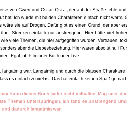
eise von Gwen und Oscar. Oscar, der auf der Straße lebte und
ut hat. Ich wurde mit beiden Charakteren einfach nicht warm.
s wäre sie auf Drogen. Dafür gibt es einen Grund, der aber er
 über Strecken einfach nur anstrengend. Hier hätte viel frühe
 wie viele Themen, die hier aufgegriffen wurden. Vertrauen, tox
esonders aber die Liebesbeziehung. Hier waren absolut null Fu
en. Egal, ob Film oder Buch oder Live.
t langatmig war. Langatmig und durch die blassen Charaktere
dass es einfach zu viel ist. Das hat einfach keinen Spaß gemach
 kann dieses Buch leider nicht mithalten. Mag sein, da
nste Themen unterzubringen. Ich fand es anstrengend un
s und dadurch langatmig war.