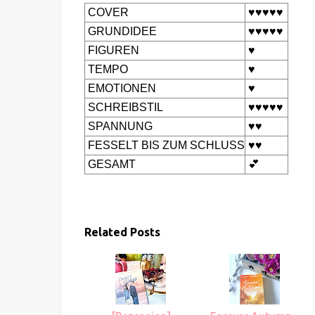
COVER
♥️♥️♥️♥️♥️
GRUNDIDEE
♥️♥️♥️♥️♥️
FIGUREN
♥️
TEMPO
♥️
EMOTIONEN
♥️
SCHREIBSTIL
♥️♥️♥️♥️♥️
SPANNUNG
♥️♥️
FESSELT BIS ZUM SCHLUSS
♥️♥️
GESAMT
💕
Related Posts