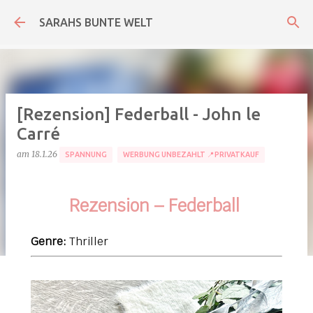
Direkt zum Hauptbereich
SARAHS BUNTE WELT
[Rezension] Federball - John le
Carré
am
18.1.26
SPANNUNG
WERBUNG UNBEZAHLT 📍PRIVATKAUF
Rezension – Federball
Genre:
Thriller