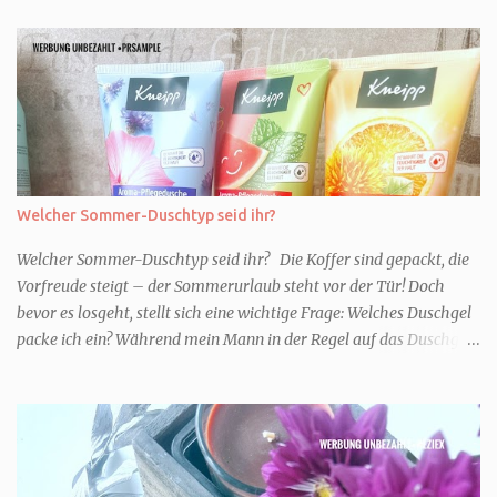
Welcher Sommer-Duschtyp seid ihr?
Welcher Sommer-Duschtyp seid ihr? Die Koffer sind gepackt, die
Vorfreude steigt – der Sommerurlaub steht vor der Tür! Doch
bevor es losgeht, stellt sich eine wichtige Frage: Welches Duschgel
packe ich ein? Während mein Mann in der Regel auf das Duschgel
im Hotel zurückgreift und den Kids das herzlich egal ist, überlege
ich tatsächlich sehr lang. Warum? Für mich ist die Dusche im
Urlaub Entspannung und Wellness. Falls ihr ähnlich denkt, lasst
uns doch herausfinden, welcher Duschtyp ihr seid. TYP
GENIESSER Egal, ob Strand oder Städtetrip - für euch gehört