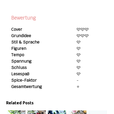
Bewertung
Cover
🩷🩷🩷
Grundidee
🩷🩷🩷
Stil & Sprache
🩷
Figuren
🩷
Tempo
🩷
Spannung
🩷
Schluss
🩷
Lesespaß
🩷
Spice-Faktor
-
Gesamtwertung
⭐️
Related Posts