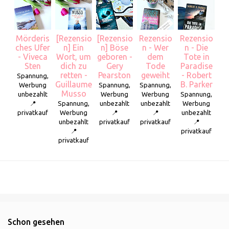
Mörderis
[Rezensio
[Rezensio
Rezensio
Rezensio
ches Ufer
n] Ein
n] Böse
n - Wer
n - Die
- Viveca
Wort, um
geboren -
dem
Tote in
Sten
dich zu
Gery
Tode
Paradise
retten -
Pearston
geweiht
- Robert
Spannung,
Guillaume
B. Parker
Werbung
Spannung,
Spannung,
Musso
unbezahlt
Werbung
Werbung
Spannung,
📍
Spannung,
unbezahlt
unbezahlt
Werbung
privatkauf
Werbung
📍
📍
unbezahlt
unbezahlt
privatkauf
privatkauf
📍
📍
privatkauf
privatkauf
Schon gesehen