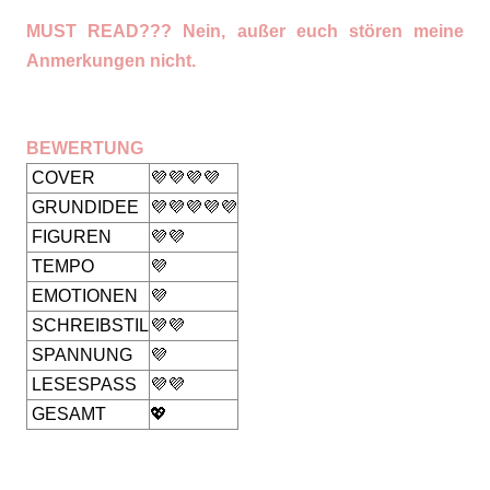
MUST READ??? Nein, außer euch stören meine
Anmerkungen nicht.
BEWERTUNG
COVER
💜💜💜💜
GRUNDIDEE
💜💜💜💜💜
FIGUREN
💜💜
TEMPO
💜
EMOTIONEN
💜
SCHREIBSTIL
💜💜
SPANNUNG
💜
LESESPASS
💜💜
GESAMT
💖