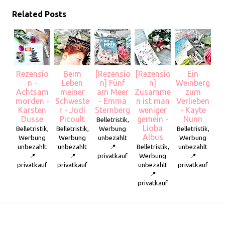
Related Posts
Rezensio
Beim
[Rezensio
[Rezensio
Ein
n -
Leben
n] Fünf
n]
Weinberg
Achtsam
meiner
am Meer
Zusamme
zum
morden -
Schweste
- Emma
n ist man
Verlieben
Karsten
r - Jodi
Sternberg
weniger
- Kayte
Dusse
Picoult
gemein -
Nunn
Belletristik,
Lioba
Belletristik,
Belletristik,
Werbung
Belletristik,
Albus
Werbung
Werbung
unbezahlt
Werbung
unbezahlt
unbezahlt
📍
Belletristik,
unbezahlt
📍
📍
privatkauf
Werbung
📍
privatkauf
privatkauf
unbezahlt
privatkauf
📍
privatkauf