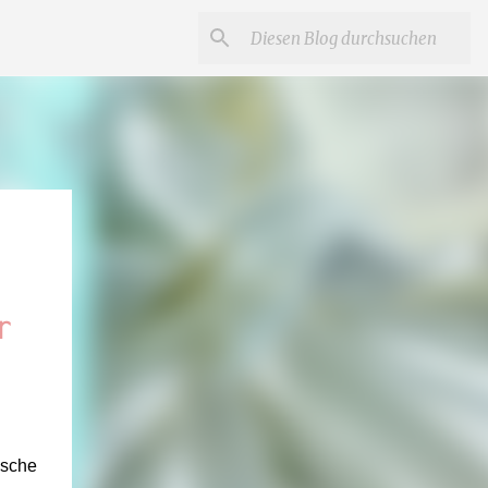
r
usche