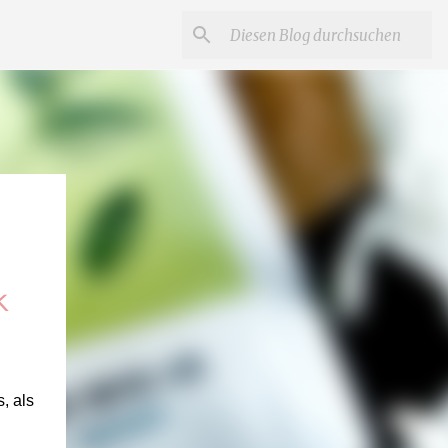
k
, als