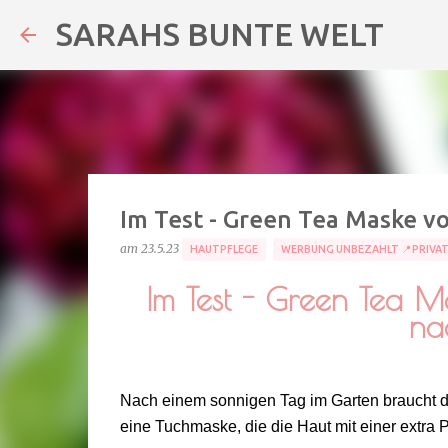
SARAHS BUNTE WELT
Im Test - Green Tea Maske v
am
23.5.23
HAUTPFLEGE
WERBUNG UNBEZAHLT 📍PRIVA
Im Test - Green Tea Ma
na
Nach einem sonnigen Tag im Garten braucht die
eine Tuchmaske, die die Haut mit einer extra P