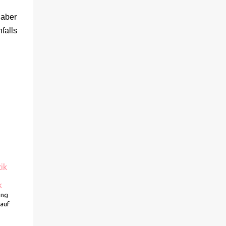
sich gegenseitig. Sie zieht in das Haus und
muss schon bald erkennen, dass viel mehr
 aber
dahintersteckt. Meine Leseeindrücke Die
falls
Klippe - ist ein Thriller, bei dem ich mich
direkt fragte: Gehen den Verlagen die Titel
aus? Erst vor wenigen Wochen las ich einen
anderen Thriller mit dem gleichen Titel.
Tatsächlich sind sie sehr unterschiedlich,
haben aber noch eine Gemeinsamkeit. Sie
haben mich leider nicht überzeu...
ik
n
k
ung
kauf