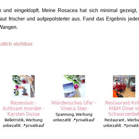
und eingeklopft. Meine Rosacea hat sich minimal gezeigt,
ut frischer und aufgepolsterter aus. Fand das Ergebnis jeden
n Wangen.
tlich sichtbar
Rezension -
Mörderisches Ufer -
Restaurant-Krit
Achtsam morden -
Viveca Sten
M&M Diner i
Karsten Dusse
Schwarzenbe
Spannung, Werbung
Belletristik, Werbung
unbezahlt 📍privatkauf
Restaurant , Werb
unbezahlt 📍privatkauf
unbezahlt 📍privat