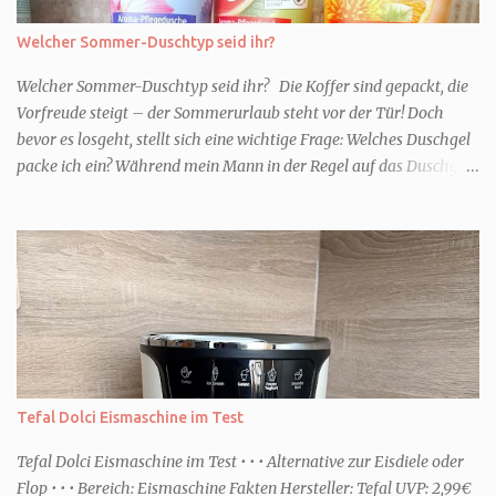
Welcher Sommer-Duschtyp seid ihr?
Welcher Sommer-Duschtyp seid ihr? Die Koffer sind gepackt, die
Vorfreude steigt – der Sommerurlaub steht vor der Tür! Doch
bevor es losgeht, stellt sich eine wichtige Frage: Welches Duschgel
packe ich ein? Während mein Mann in der Regel auf das Duschgel
im Hotel zurückgreift und den Kids das herzlich egal ist, überlege
ich tatsächlich sehr lang. Warum? Für mich ist die Dusche im
Urlaub Entspannung und Wellness. Falls ihr ähnlich denkt, lasst
uns doch herausfinden, welcher Duschtyp ihr seid. TYP
GENIESSER Egal, ob Strand oder Städtetrip - für euch gehört
gutes Essen, ein guter Wein oder Cocktail, vielleicht ein gutes Buch
dazu. Ihr liebt es Sonnenuntergänge zu beobachten und genießt
einfach jeden Moment. Dann seid ihr wie ich der Typ Genießer.
Hier empfehle ich tatsächlich Düfte die zur Jahreszeit passen, weil
Tefal Dolci Eismaschine im Test
ihr dann bessere entspannen könnt. Zum Beispiel ein Duschgel mit
einem frisch-fruchtigen Duft, wie die Kneipp Aroma-Pflegedusche
Tefal Dolci Eismaschine im Test • • • Alternative zur Eisdiele oder
“ Sommer Flirt ...
Flop • • • Bereich: Eismaschine Fakten Hersteller: Tefal UVP: 2,99€