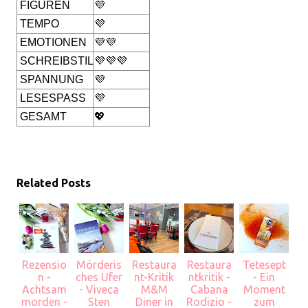
FIGUREN
💜
TEMPO
💜
EMOTIONEN
💜💜
SCHREIBSTIL
💜💜💜
SPANNUNG
💜
LESESPASS
💜
GESAMT
💖
Related Posts
Rezensio
Mörderis
Restaura
Restaura
Tetesept
n -
ches Ufer
nt-Kritik
ntkritik -
- Ein
Achtsam
- Viveca
M&M
Cabana
Moment
morden -
Sten
Diner in
Rodizio -
zum