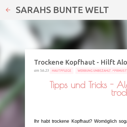
SARAHS BUNTE WELT
Trockene Kopfhaut - Hilft Al
am
5.6.23
HAUTPFLEGE
WERBUNG UNBEZAHLT📍PRMUST
Tipps und Tricks - 
tro
Ihr habt trockene Kopfhaut? Womöglich sog