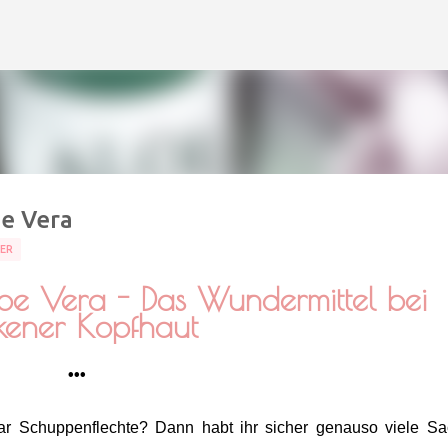
Direkt zum Hauptbereich
oe Vera
ER
Aloe Vera - Das Wundermittel bei
ckener Kopfhaut
•••
ar Schuppenflechte? Dann habt ihr sicher genauso viele S