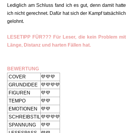
Lediglich am Schluss fand ich es gut, denn damit hatte
ich nicht gerechnet. Dafür hat sich der Kampf tatsächlich
gelohnt.
LESETIPP FÜR??? Für Leser, die kein Problem mit
Länge, Distanz und harten Fällen hat.
BEWERTUNG
COVER
💜💜💜
GRUNDIDEE
💜💜💜💜
FIGUREN
💜💜
TEMPO
💜💜
EMOTIONEN
💜💜
SCHREIBSTIL
💜💜💜💜
SPANNUNG
💜💜
LESESPASS
💜💜