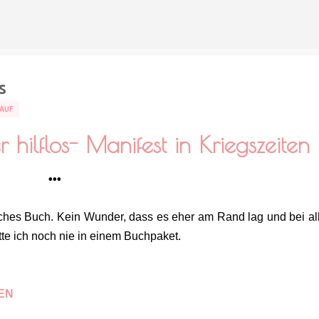
Direkt zum Hauptbereich
s
AUF
 hilflos- Manifest in Kriegszeiten
•••
iches Buch. Kein Wunder, dass es eher am Rand lag und bei al
tte ich noch nie in einem Buchpaket.
EN