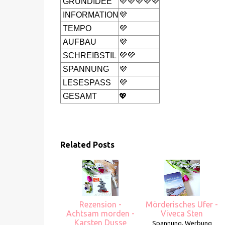
GRUNDIDEE
💜💜💜💜💜
INFORMATION
💜
TEMPO
💜
AUFBAU
💜
SCHREIBSTIL
💜💜
SPANNUNG
💜
LESESPASS
💜
GESAMT
💖
Related Posts
Rezension -
Mörderisches Ufer -
Achtsam morden -
Viveca Sten
Karsten Dusse
Spannung, Werbung