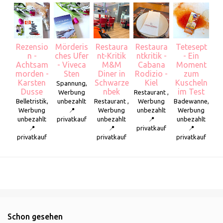
Rezensio
Mörderis
Restaura
Restaura
Tetesept
n -
ches Ufer
nt-Kritik
ntkritik -
- Ein
Achtsam
- Viveca
M&M
Cabana
Moment
morden -
Sten
Diner in
Rodizio -
zum
Karsten
Schwarze
Kiel
Kuscheln
Spannung,
Dusse
nbek
im Test
Werbung
Restaurant ,
Belletristik,
unbezahlt
Restaurant ,
Werbung
Badewanne,
Werbung
📍
Werbung
unbezahlt
Werbung
unbezahlt
privatkauf
unbezahlt
📍
unbezahlt
📍
📍
privatkauf
📍
privatkauf
privatkauf
privatkauf
Schon gesehen