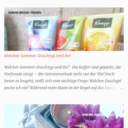
Welcher Sommer-Duschtyp seid ihr?
Welcher Sommer-Duschtyp seid ihr? Die Koffer sind gepackt, die
Vorfreude steigt – der Sommerurlaub steht vor der Tür! Doch
bevor es losgeht, stellt sich eine wichtige Frage: Welches Duschgel
packe ich ein? Während mein Mann in der Regel auf das Duschgel
im Hotel zurückgreift und den Kids das herzlich egal ist, überlege
ich tatsächlich sehr lang. Warum? Für mich ist die Dusche im
Urlaub Entspannung und Wellness. Falls ihr ähnlich denkt, lasst
uns doch herausfinden, welcher Duschtyp ihr seid. TYP
GENIESSER Egal, ob Strand oder Städtetrip - für euch gehört