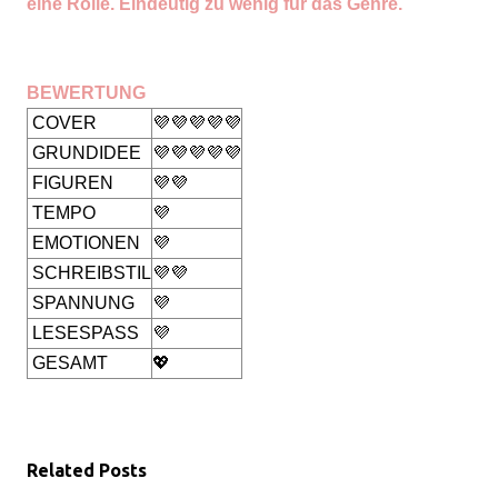
eine Rolle. Eindeutig zu wenig für das Genre.
BEWERTUNG
COVER
💜💜💜💜💜
GRUNDIDEE
💜💜💜💜💜
FIGUREN
💜💜
TEMPO
💜
EMOTIONEN
💜
SCHREIBSTIL
💜💜
SPANNUNG
💜
LESESPASS
💜
GESAMT
💖
Related Posts