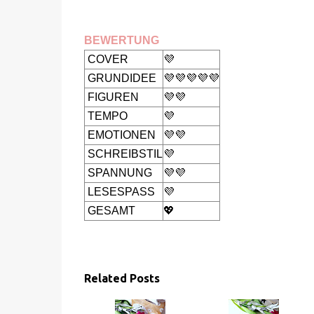
BEWERTUNG
COVER
💜
GRUNDIDEE
💜💜💜💜💜
FIGUREN
💜💜
TEMPO
💜
EMOTIONEN
💜💜
SCHREIBSTIL
💜
SPANNUNG
💜💜
LESESPASS
💜
GESAMT
💖
Related Posts