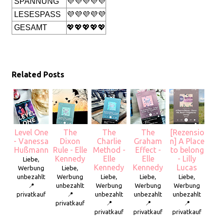
SPANNUNG
💜💜💜💜💜
LESESPASS
💜💜💜💜💜
GESAMT
💖💖💖💖💖
Related Posts
Level One
The
The
The
[Rezensio
- Vanessa
Dixon
Charlie
Graham
n] A Place
Hußmann
Rule - Elle
Method -
Effect -
to belong
Kennedy
Elle
Elle
- Lilly
Liebe,
Kennedy
Kennedy
Lucas
Werbung
Liebe,
unbezahlt
Werbung
Liebe,
Liebe,
Liebe,
📍
unbezahlt
Werbung
Werbung
Werbung
privatkauf
📍
unbezahlt
unbezahlt
unbezahlt
privatkauf
📍
📍
📍
privatkauf
privatkauf
privatkauf