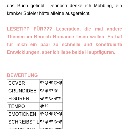
das Buch geliebt. Dennoch denke ich Mobbing, ein
kranker Spieler hätte alleine ausgereicht.
LESETIPP FÜR??? Leseratten, die mal andere
Themen im Bereich Romance lesen wollen. Es hat
für mich ein paar zu schnelle und konstruierte
Entwicklungen, aber ich liebe beide Hauptfiguren.
BEWERTUNG
COVER
💜💜💜💜💜
GRUNDIDEE
💜💜💜💜
FIGUREN
💜💜💜💜💜
TEMPO
💜💜
EMOTIONEN
💜💜💜💜💜
SCHREIBSTIL
💜💜💜💜💜