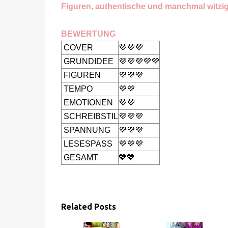
Figuren, authentische und manchmal witzi
BEWERTUNG
COVER
💜💜💜
GRUNDIDEE
💜💜💜💜💜
FIGUREN
💜💜💜
TEMPO
💜💜
EMOTIONEN
💜💜
SCHREIBSTIL
💜💜💜
SPANNUNG
💜💜💜
LESESPASS
💜💜💜
GESAMT
💖💖
Related Posts