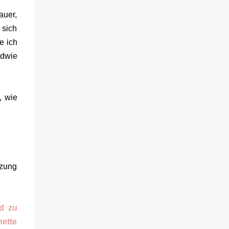
verteilte diese mit klopfen und zieht sie dann
auer,
leicht nach außen weg. Bis hierhin ist es
 sich
einfach, aber danach soll ich mein Gesicht 15
e ich
Minuten entspannen und jegliche Mimik
ndwie
vermeiden. 1 Minute, vielleicht auch 3, aber
wir reden hier von einer Viertelstunde. Das
mag als Single funktionieren, aber nicht mit
Familie. Ich zumindest unterhalte mich
, wie
morgens mit meinem Mann und den Kids.
Schminken, Zähneputzen - all das geht in
der Zeit nicht. Es ist für meinen Geschmack
einfach zu lang. Aber nicht nur die Länge
nervt, denn beim ...
tzung
d zu
nette