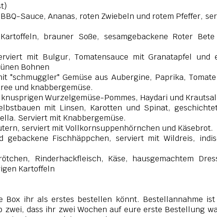
t)
 BBQ-Sauce, Ananas, roten Zwiebeln und rotem Pfeffer, ser
t Kartoffeln, brauner Soße, sesamgebackene Roter Bete
erviert mit Bulgur, Tomatensauce mit Granatapfel und 
rünen Bohnen
mit "schmuggler" Gemüse aus Aubergine, Paprika, Tomat
lpüree und knabbergemüse.
it knusprigen Wurzelgemüse-Pommes, Haydari und Krautsal
bstbauen mit Linsen, Karotten und Spinat, geschichtet
lla. Serviert mit Knabbergemüse.
tern, serviert mit Vollkornsuppenhörnchen und Käsebrot.
 gebackene Fischhäppchen, serviert mit Wildreis, indi
ötchen, Rinderhackfleisch, Käse, hausgemachtem Dress
igen Kartoffeln
Box ihr als erstes bestellen könnt. Bestellannahme ist
 zwei, dass ihr zwei Wochen auf eure erste Bestellung w