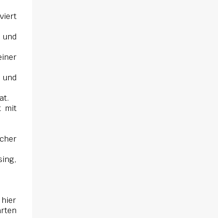
viert
 und
einer
e und
at.
 mit
scher
ing,
 hier
arten