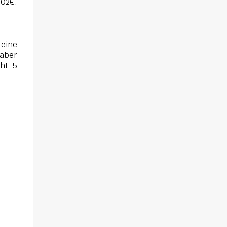
102€.
 eine
 aber
ht 5