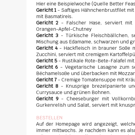
Hier eine Beispielwoche (Quelle Better Feas
Gericht 1
- Saftiges Hähnchenbrustfilet mit
mit Basmatireis.
Gericht 2
- Falscher Hase, serviert mi
Orangen-Apfel-Chutney
Gericht 3
- Türkische Fleischbällchen, s
Mischung aus Edamame, schwarzen und g
Gericht 4
- Hackfleisch in brauner Soße 
Zucchini, serviert mit cremigem Kartoffe
Gericht 5
- Rustikale Rote-Bete-Falafel m
Gericht 6
- Vegetarische Lasagne zum sel
Béchamelsoße und überbacken mit Mozzare
Gericht 7
- Cremige Tomatensuppe mit Kräu
Gericht 8
- Knusprige brezelpanierte und
Currysauce und grünen Bohnen.
Gericht 9
- Cheeseburger mit Vollkornbr
Gurkenrelish und Salat, serviert mit knuspr
BESTELLEN
Auf der Homepage wird angezeigt, welche 
immer mittwochs. Je nachdem kann es also