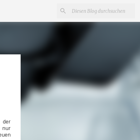
 der
d nur
euen