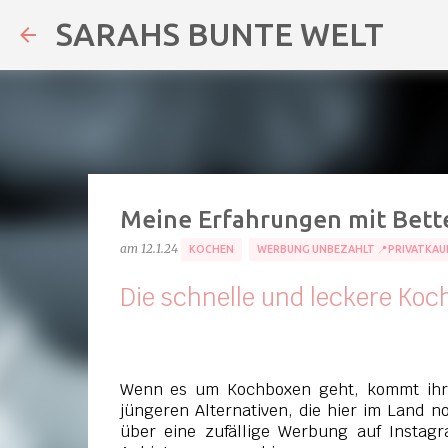
SARAHS BUNTE WELT
Meine Erfahrungen mit Bette
am
12.1.24
KOCHEN
WERBUNG UNBEZAHLT 📍PRIVATKAU
Die schnelle und leckere Koc
Wenn es um Kochboxen geht, kommt ihr 
jüngeren Alternativen, die hier im Land n
über eine zufällige Werbung auf Instag