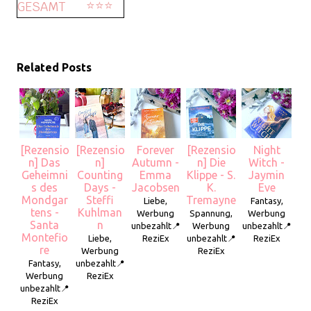
⭐️⭐️⭐️
GESAMT
Related Posts
[Rezensio
[Rezensio
Forever
[Rezensio
Night
n] Das
n]
Autumn -
n] Die
Witch -
Geheimni
Counting
Emma
Klippe - S.
Jaymin
s des
Days -
Jacobsen
K.
Eve
Mondgar
Steffi
Tremayne
Liebe,
Fantasy,
tens -
Kuhlman
Werbung
Spannung,
Werbung
Santa
n
unbezahlt📍
Werbung
unbezahlt📍
Montefio
Liebe,
ReziEx
unbezahlt📍
ReziEx
re
Werbung
ReziEx
Fantasy,
unbezahlt📍
Werbung
ReziEx
unbezahlt📍
ReziEx