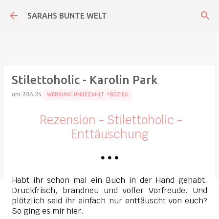
Direkt zum Hauptbereich
SARAHS BUNTE WELT
Stilettoholic - Karolin Park
am
20.4.24
WERBUNG UNBEZAHLT📍REZIEX
Rezension - Stilettoholic -
Enttäuschung
•
•
•
Habt ihr schon mal ein Buch in der Hand gehabt.
Druckfrisch, brandneu und voller Vorfreude. Und
plötzlich seid ihr einfach nur enttäuscht von euch?
So ging es mir hier.