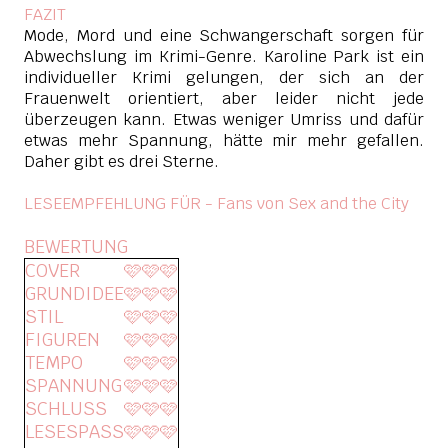
FAZIT
Mode, Mord und eine Schwangerschaft sorgen für
Abwechslung im Krimi-Genre. Karoline Park ist ein
individueller Krimi gelungen, der sich an der
Frauenwelt orientiert, aber leider nicht jede
überzeugen kann. Etwas weniger Umriss und dafür
etwas mehr Spannung, hätte mir mehr gefallen.
Daher gibt es drei Sterne.
LESEEMPFEHLUNG FÜR - Fans von Sex and the City
BEWERTUNG
COVER
🩷🩷🩷
GRUNDIDEE
🩷🩷🩷
STIL
🩷🩷🩷
FIGUREN
🩷🩷🩷
TEMPO
🩷🩷🩷
SPANNUNG
🩷🩷🩷
SCHLUSS
🩷🩷🩷
LESESPASS
🩷🩷🩷