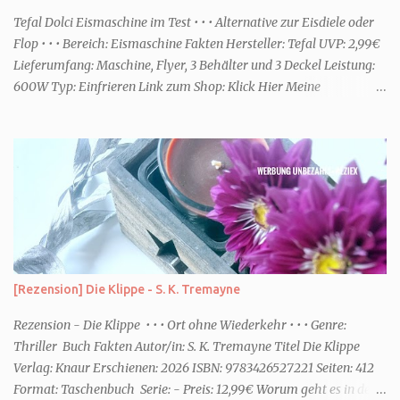
einem frisch-fruchtigen Duft, wie die Kneipp Aroma-Pflegedusche
Tefal Dolci Eismaschine im Test • • • Alternative zur Eisdiele oder
“ Sommer Flirt ...
Flop • • • Bereich: Eismaschine Fakten Hersteller: Tefal UVP: 2,99€
Lieferumfang: Maschine, Flyer, 3 Behälter und 3 Deckel Leistung:
600W Typ: Einfrieren Link zum Shop: Klick Hier Meine
Erfahrungen Erste Schritte Die Maschine kommt in einem großen
Karton. Da sie jedoch nicht viel beinhaltet ist sie schnell
ausgepackt und aufgebaut. Eine Anleitung ist dabei, die enthält
aber nicht viele Informationen. Ob die Behälter in die
Spülmaschine dürfen oder ähnliches, habe ich dort jedenfalls nicht
entnehmen können. Rezepte gibt es über eine Art Flyer. Dort sind
Online ein paar Rezepte für die unterschiedlichsten Funktionen des
Gerätes. Für den Aufbau habe ich keine fünf Minuten benötigt. Die
Optik Die Optik ist nett. Sie erinnert mich von der Größe her an
[Rezension] Die Klippe - S. K. Tremayne
eine Kaffeemaschine. Farblich ist sie dezent und passt zum Eis. Ich
würde sagen Retro meets Moderne. Das Bedienfeld hat eine ...
Rezension - Die Klippe • • • Ort ohne Wiederkehr • • • Genre:
Thriller Buch Fakten Autor/in: S. K. Tremayne Titel Die Klippe
Verlag: Knaur Erschienen: 2026 ISBN: 9783426527221 Seiten: 412
Format: Taschenbuch Serie: - Preis: 12,99€ Worum geht es in dem