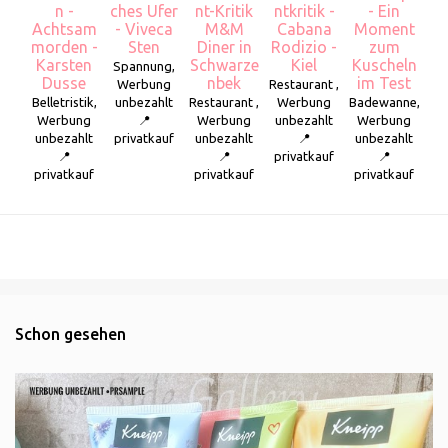
n -
ches Ufer
nt-Kritik
ntkritik -
- Ein
Achtsam
- Viveca
M&M
Cabana
Moment
morden -
Sten
Diner in
Rodizio -
zum
Karsten
Schwarze
Kiel
Kuscheln
Spannung,
Dusse
nbek
im Test
Werbung
Restaurant ,
Belletristik,
unbezahlt
Restaurant ,
Werbung
Badewanne,
Werbung
📍
Werbung
unbezahlt
Werbung
unbezahlt
privatkauf
unbezahlt
📍
unbezahlt
📍
📍
privatkauf
📍
privatkauf
privatkauf
privatkauf
Schon gesehen