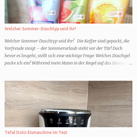
Welcher Sommer-Duschtyp seid ihr?
Welcher Sommer-Duschtyp seid ihr? Die Koffer sind gepackt, die
Vorfreude steigt – der Sommerurlaub steht vor der Tür! Doch
bevor es losgeht, stellt sich eine wichtige Frage: Welches Duschgel
packe ich ein? Während mein Mann in der Regel auf das Duschgel
im Hotel zurückgreift und den Kids das herzlich egal ist, überlege
ich tatsächlich sehr lang. Warum? Für mich ist die Dusche im
Urlaub Entspannung und Wellness. Falls ihr ähnlich denkt, lasst
uns doch herausfinden, welcher Duschtyp ihr seid. TYP
GENIESSER Egal, ob Strand oder Städtetrip - für euch gehört
gutes Essen, ein guter Wein oder Cocktail, vielleicht ein gutes Buch
dazu. Ihr liebt es Sonnenuntergänge zu beobachten und genießt
einfach jeden Moment. Dann seid ihr wie ich der Typ Genießer.
Hier empfehle ich tatsächlich Düfte die zur Jahreszeit passen, weil
Tefal Dolci Eismaschine im Test
ihr dann bessere entspannen könnt. Zum Beispiel ein Duschgel mit