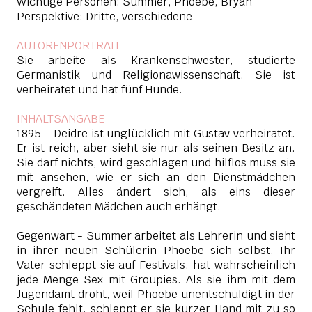
Wichtige Personen: Summer, Phoebe, Bryan
Perspektive: Dritte, verschiedene
AUTORENPORTRAIT
Sie arbeite als Krankenschwester, studierte
Germanistik und Religionawissenschaft. Sie ist
verheiratet und hat fünf Hunde.
INHALTSANGABE
1895 - Deidre ist unglücklich mit Gustav verheiratet.
Er ist reich, aber sieht sie nur als seinen Besitz an.
Sie darf nichts, wird geschlagen und hilflos muss sie
mit ansehen, wie er sich an den Dienstmädchen
vergreift. Alles ändert sich, als eins dieser
geschändeten Mädchen auch erhängt.
Gegenwart - Summer arbeitet als Lehrerin und sieht
in ihrer neuen Schülerin Phoebe sich selbst. Ihr
Vater schleppt sie auf Festivals, hat wahrscheinlich
jede Menge Sex mit Groupies. Als sie ihm mit dem
Jugendamt droht, weil Phoebe unentschuldigt in der
Schule fehlt, schleppt er sie kurzer Hand mit zu so