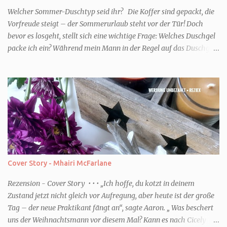
Welcher Sommer-Duschtyp seid ihr? Die Koffer sind gepackt, die
Vorfreude steigt – der Sommerurlaub steht vor der Tür! Doch
bevor es losgeht, stellt sich eine wichtige Frage: Welches Duschgel
packe ich ein? Während mein Mann in der Regel auf das Duschgel
im Hotel zurückgreift und den Kids das herzlich egal ist, überlege
ich tatsächlich sehr lang. Warum? Für mich ist die Dusche im
Urlaub Entspannung und Wellness. Falls ihr ähnlich denkt, lasst
uns doch herausfinden, welcher Duschtyp ihr seid. TYP
GENIESSER Egal, ob Strand oder Städtetrip - für euch gehört
gutes Essen, ein guter Wein oder Cocktail, vielleicht ein gutes Buch
dazu. Ihr liebt es Sonnenuntergänge zu beobachten und genießt
einfach jeden Moment. Dann seid ihr wie ich der Typ Genießer.
Hier empfehle ich tatsächlich Düfte die zur Jahreszeit passen, weil
Cover Story - Mhairi McFarlane
ihr dann bessere entspannen könnt. Zum Beispiel ein Duschgel mit
einem frisch-fruchtigen Duft, wie die Kneipp Aroma-Pflegedusche
Rezension - Cover Story • • • „Ich hoffe, du kotzt in deinem
“ Sommer Flirt ...
Zustand jetzt nicht gleich vor Aufregung, aber heute ist der große
Tag – der neue Praktikant fängt an“, sagte Aaron. „ Was beschert
uns der Weihnachtsmann vor diesem Mal? Kann es nach Cicely