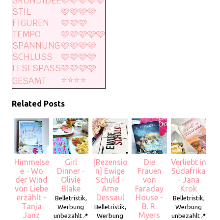
GRUNDIDEE
🩷🩷🩷🩷🩷
STIL
🩷🩷🩷🩷
FIGUREN
🩷🩷🩷
TEMPO
🩷🩷🩷🩷🩷
SPANNUNG
🩷🩷🩷🩷
SCHLUSS
🩷🩷🩷🩷
LESESPASS
🩷🩷🩷🩷
⭐️⭐️⭐️⭐️
GESAMT
Related Posts
Himmelse
Girl
[Rezensio
Die
Verliebt in
e - Wo
Dinner -
n] Ewige
Frauen
Südafrika
der Wind
Olivie
Schuld -
von
- Jana
von Liebe
Blake
Arne
Faraday
Krok
erzählt -
Dessaul
House -
Belletristik,
Belletristik,
Tanja
B. R.
Werbung
Belletristik,
Werbung
Janz
Myers
unbezahlt📍
Werbung
unbezahlt📍