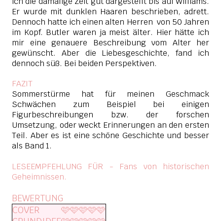
ich die damalige Zeit gut dargestellt bis auf Williams.
Er wurde mit dunklen Haaren beschrieben, adrett.
Dennoch hatte ich einen alten Herren von 50 Jahren
im Kopf. Butler waren ja meist älter. Hier hätte ich
mir eine genauere Beschreibung vom Alter her
gewünscht. Aber die Liebesgeschichte, fand ich
dennoch süß. Bei beiden Perspektiven.
FAZIT
Sommerstürme hat für meinen Geschmack
Schwächen zum Beispiel bei einigen
Figurbeschreibungen bzw. der forschen
Umsetzung, oder weckt Erinnerungen an den ersten
Teil. Aber es ist eine schöne Geschichte und besser
als Band 1.
LESEEMPFEHLUNG FÜR - Fans von historischen
Geheimnissen.
BEWERTUNG
COVER
🩷🩷🩷🩷🩷