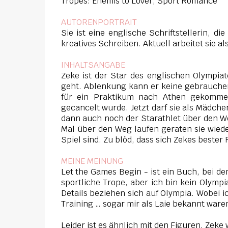
Tropes: Enemis to Lover, Sport Romance
AUTORENPORTRAIT
Sie ist eine englische Schriftstellerin, d
kreatives Schreiben. Aktuell arbeitet sie a
INHALTSANGABE
Zeke ist der Star des englischen Olympia
geht. Ablenkung kann er keine gebrauchen.
für ein Praktikum nach Athen gekommen
gecancelt wurde. Jetzt darf sie als Mädche
dann auch noch der Starathlet über den Weg
Mal über den Weg laufen geraten sie wiede
Spiel sind. Zu blöd, dass sich Zekes bester
MEINE MEINUNG
Let the Games Begin - ist ein Buch, bei dem
sportliche Trope, aber ich bin kein Olymp
Details beziehen sich auf Olympia. Wobei i
Training … sogar mir als Laie bekannt waren
Leider ist es ähnlich mit den Figuren. Zeke