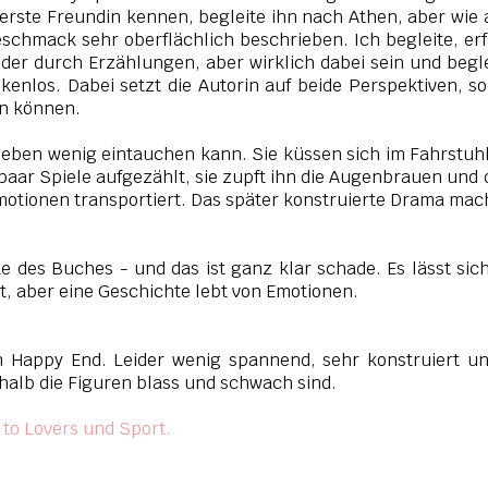
 erste Freundin kennen, begleite ihn nach Athen, aber wie
eschmack sehr oberflächlich beschrieben. Ich begleite, er
r durch Erzählungen, aber wirklich dabei sein und begl
kenlos. Dabei setzt die Autorin auf beide Perspektiven, s
en können.
h eben wenig eintauchen kann. Sie küssen sich im Fahrstuhl
 paar Spiele aufgezählt, sie zupft ihn die Augenbrauen und
otionen transportiert. Das später konstruierte Drama mac
 des Buches - und das ist ganz klar schade. Es lässt sic
gut, aber eine Geschichte lebt von Emotionen.
n Happy End. Leider wenig spannend, sehr konstruiert u
halb die Figuren blass und schwach sind.
to Lovers und Sport.