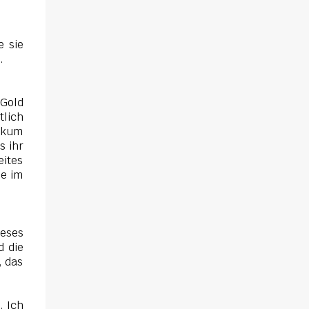
e sie
t.
 Gold
tlich
ikum
s ihr
eites
le im
ieses
d die
, das
. Ich