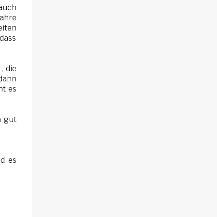
 auch
fahre
eiten
odass
, die
 dann
ht es
h gut
nd es