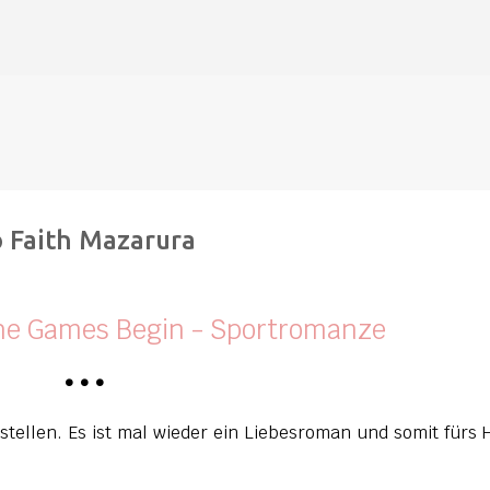
Direkt zum Hauptbereich
o Faith Mazarura
the Games Begin - Sportromanze
•
•
•
tellen. Es ist mal wieder ein Liebesroman und somit fürs 