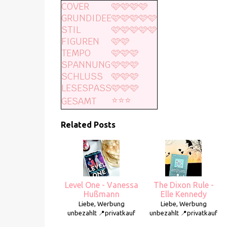
COVER
🩷🩷🩷🩷
GRUNDIDEE
🩷🩷🩷🩷🩷
STIL
🩷🩷🩷🩷🩷
FIGUREN
🩷🩷
TEMPO
🩷🩷🩷
SPANNUNG
🩷🩷🩷
SCHLUSS
🩷🩷🩷
LESESPASS
🩷🩷🩷
⭐️⭐️⭐️
GESAMT
Related Posts
Level One - Vanessa
The Dixon Rule -
Hußmann
Elle Kennedy
Liebe, Werbung
Liebe, Werbung
unbezahlt 📍privatkauf
unbezahlt 📍privatkauf