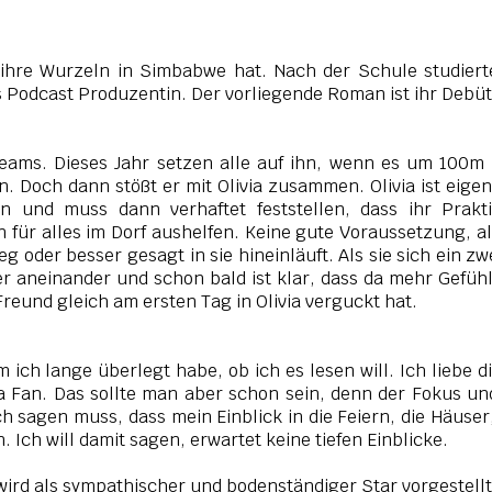
ie ihre Wurzeln in Simbabwe hat. Nach der Schule studiert
ls Podcast Produzentin. Der vorliegende Roman ist ihr Debü
teams. Dieses Jahr setzen alle auf ihn, wenn es um 100m
 Doch dann stößt er mit Olivia zusammen. Olivia ist eigen
 und muss dann verhaftet feststellen, dass ihr Prakt
n für alles im Dorf aushelfen. Keine gute Voraussetzung, al
 oder besser gesagt in sie hineinläuft. Als sie sich ein zw
r aneinander und schon bald ist klar, dass da mehr Gefüh
 Freund gleich am ersten Tag in Olivia verguckt hat.
 ich lange überlegt habe, ob ich es lesen will. Ich liebe d
ia Fan. Das sollte man aber schon sein, denn der Fokus un
ch sagen muss, dass mein Einblick in die Feiern, die Häuser
. Ich will damit sagen, erwartet keine tiefen Einblicke.
 wird als sympathischer und bodenständiger Star vorgestellt