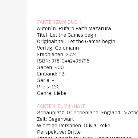
FAKTEN ZUM BUCH
Autor/in:
Rufaro Faith Mazarura
Titel: Let the Games begin
Originaltitel: Let the Games begin
Verlag: Goldmann
Erschienen: 2024
ISBN:
978-3442495795
Seiten: 400
Einband: TB
Serie: -
Preis: 13€
Genre: Liebe
FAKTEN ZUM INHAL
T
Schauplatz: Griechenland, England -> At
Zeit: Gegenwart
Wichtige Personen: Olivia, Zeke
Perspektive: Dritte