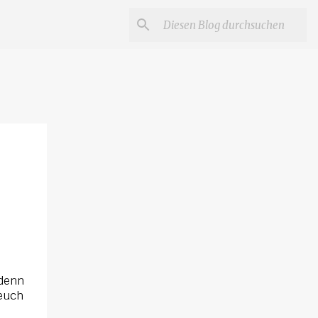
 denn
 euch