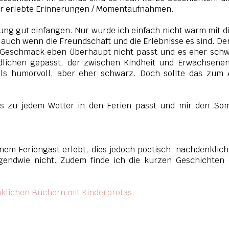
r erlebte Erinnerungen / Momentaufnahmen.
ng gut einfangen. Nur wurde ich einfach nicht warm mit d
 auch wenn die Freundschaft und die Erlebnisse es sind. Der
en Geschmack eben überhaupt nicht passt und es eher sch
ndlichen gepasst, der zwischen Kindheit und Erwachsene
eils humorvoll, aber eher schwarz. Doch sollte das zum 
das zu jedem Wetter in den Ferien passt und mir den So
inem Feriengast erlebt, dies jedoch poetisch, nachdenklic
irgendwie nicht. Zudem finde ich die kurzen Geschichten
lichen Büchern mit Kinderprotas.