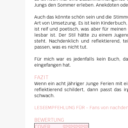
Jungs den Sommer erleben. Anekdoten ode
Auch das könnte schön sein und die Stimmu
Art von Umsetzung. Es ist kein Kinderbuch,
ist reif und poetisch, was aber für mein
lesbar ist. Der Stil hätte zu einem Juge
steht. Nachdenklich und reflektierend, t
passen, was es nicht tut.
Für mich war es jedenfalls kein Buch, 
eingefangen hat.
FAZIT
Wenn ein acht jähriger Junge Ferien mit e
reflektierend schildert, dann passt das 
schwach.
LESEEMPFEHLUNG FÜR - Fans von nachdenk
BEWERTUNG
COVER
🩷🩷🩷🩷🩷