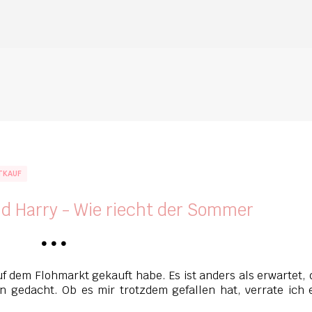
Direkt zum Hauptbereich
TKAUF
nd Harry - Wie riecht der Sommer
•
•
•
auf dem Flohmarkt gekauft habe. Es ist anders als erwartet,
n gedacht. Ob es mir trotzdem gefallen hat, verrate ich