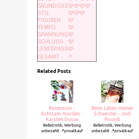
GRUNDIDEE
🩷🩷🩷🩷
STIL
🩷🩷🩷
FIGUREN
🩷
TEMPO
🩷
SPANNUNG
🩷
SCHLUSS
🩷
LESESPASS
🩷
⭐️
GESAMT
Related Posts
Rezension -
Beim Leben meiner
Achtsam morden -
Schwester - Jodi
Karsten Dusse
Picoult
Belletristik, Werbung
Belletristik, Werbung
unbezahlt 📍privatkauf
unbezahlt 📍privatkauf