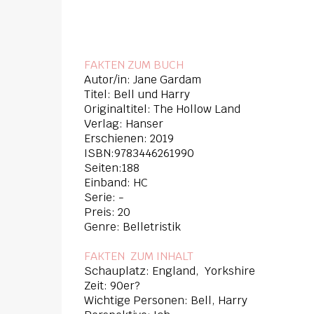
FAKTEN ZUM BUCH
Autor/in: Jane Gardam
Titel: Bell und Harry
Originaltitel: The Hollow Land
Verlag: Hanser
Erschienen: 2019
ISBN:9783446261990
Seiten:188
Einband: HC
Serie: -
Preis: 20
Genre: Belletristik
FAKTEN ZUM INHAL
T
Schauplatz: England, Yorkshire
Zeit: 90er?
Wichtige Personen: Bell, Harry