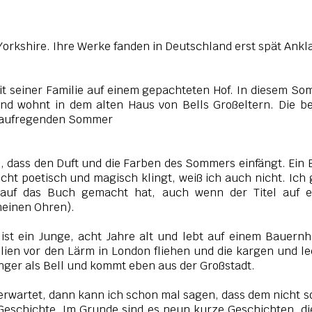
Yorkshire. Ihre Werke fanden in Deutschland erst spät Ank
t mit seiner Familie auf einem gepachteten Hof. In diesem S
d wohnt in dem alten Haus von Bells Großeltern. Die b
n aufregenden Sommer
n, dass den Duft und die Farben des Sommers einfängt. Ein
icht poetisch und magisch klingt, weiß ich auch nicht. Ich
 auf das Buch gemacht hat, auch wenn der Titel auf e
meinen Ohren).
 ist ein Junge, acht Jahre alt und lebt auf einem Bauernh
milien vor den Lärm in London fliehen und die kargen und l
jünger als Bell und kommt eben aus der Großstadt.
 erwartet, dann kann ich schon mal sagen, dass dem nicht s
schichte. Im Grunde sind es neun kurze Geschichten, di