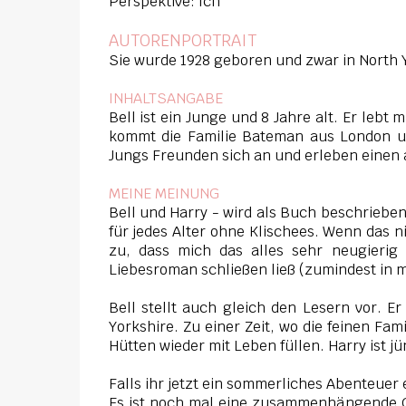
Perspektive: Ich
AUTORENPORTRAIT
Sie wurde 1928 geboren und zwar in North 
INHALTSANGABE
Bell ist ein Junge und 8 Jahre alt. Er leb
kommt die Familie Bateman aus London un
Jungs Freunden sich an und erleben eine
MEINE MEINUNG
Bell und Harry - wird als Buch beschriebe
für jedes Alter ohne Klischees. Wenn das n
zu, dass mich das alles sehr neugierig
Liebesroman schließen ließ (zumindest in 
Bell stellt auch gleich den Lesern vor. Er
Yorkshire. Zu einer Zeit, wo die feinen Fa
Hütten wieder mit Leben füllen. Harry ist 
Falls ihr jetzt ein sommerliches Abenteuer
Es ist noch mal eine zusammenhängende Ge