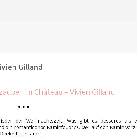
Direkt zum Hauptbereich
vien Gilland
auber im Château - Vivien Gilland
•
•
•
ieder der Weihnachtszeit. Was gibt es besseres als e
nd ein romantisches Kaminfeuer? Okay, auf den Kamin verz
 Decke tut es auch.