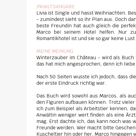
INHALTSANGABE
Livia ist Single und hasst Weihnachten. Be
- zumindest sieht so ihr Plan aus. Doch da
beste Freundin hat auch gleich die perfekt
Marco bei seinem Hotel helfen. Nur z
Romantikhotel ist und sie so gar keine Lus
MEINE MEINUNG
Winterzauber im Château - wird als Buch 
das hat mich angesprochen, denn ich liebe
Nach 50 Seiten wusste ich jedoch, dass die
der erste Eindruck richtig war.
Das Buch wird sowohl aus Marcos, als auc
den Figuren aufbauen können. Trotz vieler 
ich zum Beispiel als Arbeitstier kennen, d
Anwältin weniger wert finden als eine Ärzt
mag. Erst dachte ich, das kann noch was we
Freunde werden. Wer macht bitte Geschenk
Kuscheltier hin oder her. Marco hingegen wi