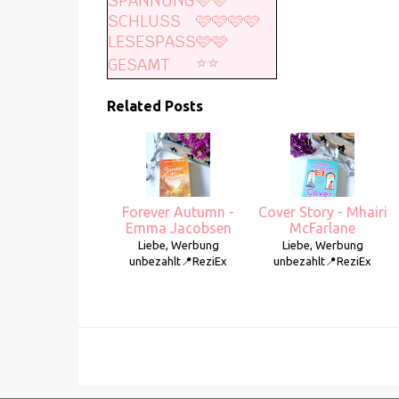
SPANNUNG
🩷🩷
SCHLUSS
🩷🩷🩷🩷
LESESPASS
🩷🩷
⭐️⭐️
GESAMT
Related Posts
Forever Autumn -
Cover Story - Mhairi
Emma Jacobsen
McFarlane
Liebe, Werbung
Liebe, Werbung
unbezahlt📍ReziEx
unbezahlt📍ReziEx