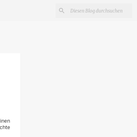
inen
ichte