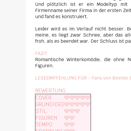
Und plötzlich ist er ein Modeltyp mit 
Firmenname seiner Firma in der ersten Zei
und fand es konstruiert.
Leider wird es im Verlauf nicht besser. 
meine, es liegt zwar Schnee, aber das al
froh, als es beendet war. Der Schluss ist p
FAZIT
Romantische Winterkomödie, die ohne 
Figuren.
LESEEMPFEHLUNG FÜR - Fans von Besties B
BEWERTUNG
COVER
🩷🩷🩷🩷🩷
GRUNDIDEE
🩷🩷🩷🩷🩷
STIL
🩷🩷🩷
FIGUREN
🩷🩷
TEMPO
🩷🩷