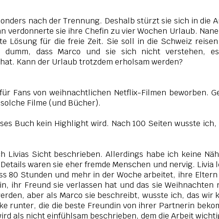
sonders nach der Trennung. Deshalb stürzt sie sich in die A
nn verdonnerte sie ihre Chefin zu vier Wochen Urlaub. Nane
e Lösung für die freie Zeit. Sie soll in die Schweiz reise
u dumm, dass Marco und sie sich nicht verstehen, es
t hat. Kann der Urlaub trotzdem erholsam werden?
für Fans von weihnachtlichen Netflix-Filmen beworben. 
 solche Filme (und Bücher).
ses Buch kein Highlight wird. Nach 100 Seiten wusste ich,
h Livias Sicht beschrieben. Allerdings habe ich keine Nä
Details waren sie eher fremde Menschen und nervig. Livia 
ass 80 Stunden und mehr in der Woche arbeitet, ihre Eltern
in, ihr Freund sie verlassen hat und das sie Weihnachten 
rden, aber als Marco sie beschreibt, wusste ich, das wir 
e runter, die die beste Freundin von ihrer Partnerin bek
rd als nicht einfühlsam beschrieben, dem die Arbeit wichtig