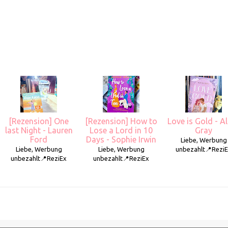
[Rezension] One
[Rezension] How to
Love is Gold - Al
last Night - Lauren
Lose a Lord in 10
Gray
Ford
Days - Sophie Irwin
Liebe, Werbung
Liebe, Werbung
Liebe, Werbung
unbezahlt📍Rezi
unbezahlt📍ReziEx
unbezahlt📍ReziEx