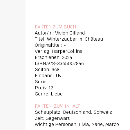
FAKTEN ZUM BUCH
Autor/in: Vivien Gilland
Titel: Winterzauber im Château
Originaltitel: -
Verlag: HarperCollins
Erschienen: 2024
ISBN:978-3365007846
Seiten: 368
Einband: TB
Serie: -
Preis: 12
Genre: Liebe
FAKTEN ZUM INHAL
T
Schauplatz: Deutschland, Schweiz
Zeit: Gegenwart
Wichtige Personen: Livia, Nane, Marco