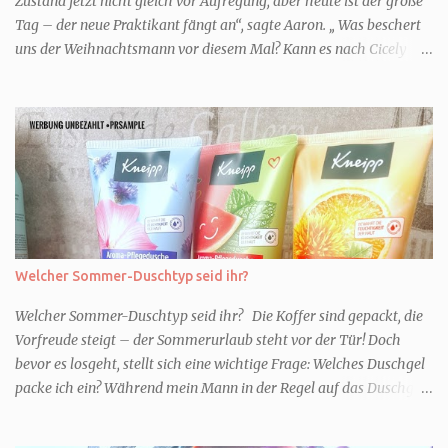
Zustand jetzt nicht gleich vor Aufregung, aber heute ist der große
Tag – der neue Praktikant fängt an“, sagte Aaron. „ Was beschert
uns der Weihnachtsmann vor diesem Mal? Kann es nach Cicely
überhaupt eine Steigerung geben? Und wenn ich von Steigerung
rede, dann meine ich natürlich noch tiefere Niederungen.“ (Zitat
S.8) • • • Genre: Liebe Buch Fakten Autor/in: Mhairi McFarlane Titel
Cover Story Verlag: Knaur Erschienen: 2026 ISBN:
9783426560402 Seiten: 448 Format: Taschenbuch Serie: - Preis:
12,99€ Worum geht es in dem Buch Dank ihres Podcast hat Bel das
Glück als Journalistin für eine renommiert Zeitung zu arbeiten.
Zusammen mit Aaron blödelt sie in der winzige. Zweigstelle den
ganzen Tag herum. Doch dann bekommen sie Connor als
Welcher Sommer-Duschtyp seid ihr?
Praktikant. Bel und er verstehen sich so gar nicht. Ausgerechnet
für...
Welcher Sommer-Duschtyp seid ihr? Die Koffer sind gepackt, die
Vorfreude steigt – der Sommerurlaub steht vor der Tür! Doch
bevor es losgeht, stellt sich eine wichtige Frage: Welches Duschgel
packe ich ein? Während mein Mann in der Regel auf das Duschgel
im Hotel zurückgreift und den Kids das herzlich egal ist, überlege
ich tatsächlich sehr lang. Warum? Für mich ist die Dusche im