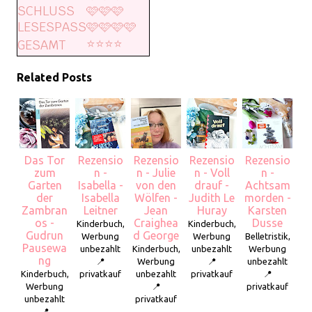
SCHLUSS
🩷🩷🩷
LESESPASS
🩷🩷🩷🩷
⭐️⭐️⭐️⭐️
GESAMT
Related Posts
Das Tor
Rezensio
Rezensio
Rezensio
Rezensio
zum
n -
n - Julie
n - Voll
n -
Garten
Isabella -
von den
drauf -
Achtsam
der
Isabella
Wölfen -
Judith Le
morden -
Zambran
Leitner
Jean
Huray
Karsten
os -
Craighea
Dusse
Kinderbuch,
Kinderbuch,
Gudrun
d George
Werbung
Werbung
Belletristik,
Pausewa
unbezahlt
Kinderbuch,
unbezahlt
Werbung
ng
📍
Werbung
📍
unbezahlt
Kinderbuch,
privatkauf
unbezahlt
privatkauf
📍
Werbung
📍
privatkauf
unbezahlt
privatkauf
📍