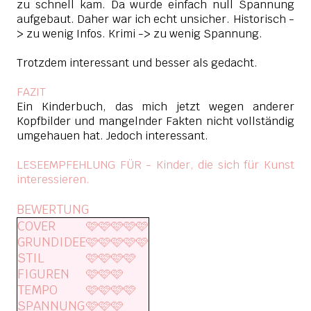
zu schnell kam. Da wurde einfach null Spannung
aufgebaut. Daher war ich echt unsicher. Historisch -
> zu wenig Infos. Krimi -> zu wenig Spannung.
Trotzdem interessant und besser als gedacht.
FAZIT
Ein Kinderbuch, das mich jetzt wegen anderer
Kopfbilder und mangelnder Fakten nicht vollständig
umgehauen hat. Jedoch interessant.
LESEEMPFEHLUNG FÜR - Kinder, die sich für Kunst
interessieren.
BEWERTUNG
COVER
🩷🩷🩷🩷🩷
GRUNDIDEE
🩷🩷🩷🩷🩷
STIL
🩷🩷🩷🩷
FIGUREN
🩷🩷🩷
TEMPO
🩷🩷🩷🩷
SPANNUNG
🩷🩷🩷