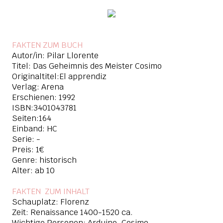
FAKTEN ZUM BUCH
Autor/in:
Pilar Llorente
Titel:
Das Geheimnis des Meister Cosimo
Originaltitel:El apprendiz
Verlag: Arena
Erschienen: 1992
ISBN:3401043781
Seiten:164
Einband: HC
Serie: -
Preis: 1€
Genre: historisch
Alter: ab 10
FAKTEN ZUM INHAL
T
Schauplatz: Florenz
Zeit: Renaissance 1400-1520 ca.
Wichtige Personen: Arduino, Cosimo