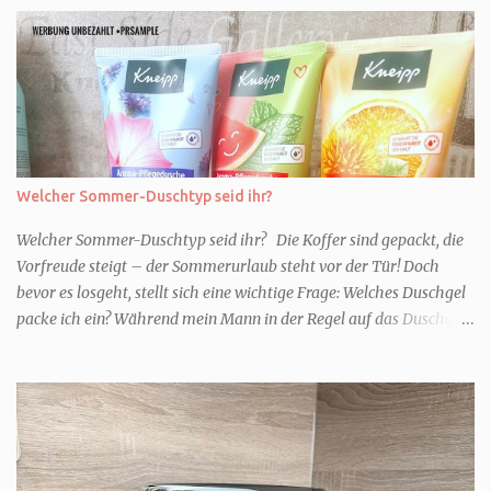
Welcher Sommer-Duschtyp seid ihr?
Welcher Sommer-Duschtyp seid ihr? Die Koffer sind gepackt, die
Vorfreude steigt – der Sommerurlaub steht vor der Tür! Doch
bevor es losgeht, stellt sich eine wichtige Frage: Welches Duschgel
packe ich ein? Während mein Mann in der Regel auf das Duschgel
im Hotel zurückgreift und den Kids das herzlich egal ist, überlege
ich tatsächlich sehr lang. Warum? Für mich ist die Dusche im
Urlaub Entspannung und Wellness. Falls ihr ähnlich denkt, lasst
uns doch herausfinden, welcher Duschtyp ihr seid. TYP
GENIESSER Egal, ob Strand oder Städtetrip - für euch gehört
gutes Essen, ein guter Wein oder Cocktail, vielleicht ein gutes Buch