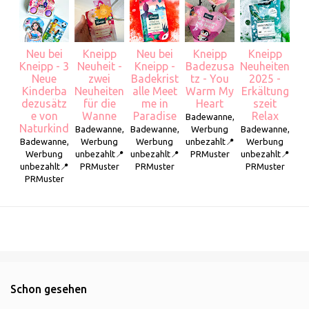
Neu bei
Kneipp
Neu bei
Kneipp
Kneipp
Kneipp - 3
Neuheit -
Kneipp -
Badezusa
Neuheiten
Neue
zwei
Badekrist
tz - You
2025 -
Kinderba
Neuheiten
alle Meet
Warm My
Erkältung
dezusätz
für die
me in
Heart
szeit
e von
Wanne
Paradise
Relax
Badewanne,
Naturkind
Badewanne,
Badewanne,
Werbung
Badewanne,
Badewanne,
Werbung
Werbung
unbezahlt📍
Werbung
Werbung
unbezahlt📍
unbezahlt📍
PRMuster
unbezahlt📍
unbezahlt📍
PRMuster
PRMuster
PRMuster
PRMuster
Schon gesehen