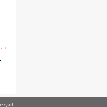
airi
Ex
er-agent