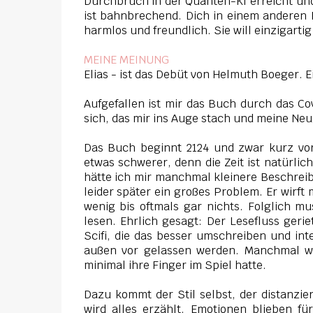
Durchbruch in der Quanten-KI erreicht und 
ist bahnbrechend. Dich in einem anderen La
harmlos und freundlich. Sie will einzigart
MEINE MEINUNG
Elias - ist das Debüt von Helmuth Boeger. 
Aufgefallen ist mir das Buch durch das C
sich, das mir ins Auge stach und meine Neu
Das Buch beginnt 2124 und zwar kurz vor
etwas schwerer, denn die Zeit ist natürlich
hätte ich mir manchmal kleinere Beschreib
leider später ein großes Problem. Er wirft
wenig bis oftmals gar nichts. Folglich m
lesen. Ehrlich gesagt: Der Lesefluss ger
Scifi, die das besser umschreiben und int
außen vor gelassen werden. Manchmal war
minimal ihre Finger im Spiel hatte.
Dazu kommt der Stil selbst, der distanzier
wird alles erzählt. Emotionen blieben 