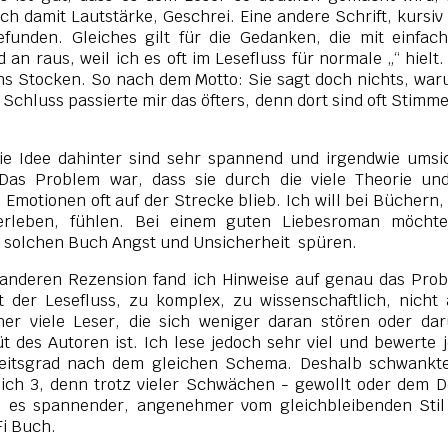
h damit Lautstärke, Geschrei. Eine andere Schrift, kursiv
funden. Gleiches gilt für die Gedanken, die mit einfach
an raus, weil ich es oft im Lesefluss für normale „“ hielt
ins Stocken. So nach dem Motto: Sie sagt doch nichts, wa
Schluss passierte mir das öfters, denn dort sind oft Stimm
e Idee dahinter sind sehr spannend und irgendwie umsi
 Das Problem war, dass sie durch die viele Theorie und
motionen oft auf der Strecke blieb. Ich will bei Büchern,
erleben, fühlen. Bei einem guten Liebesroman möchte
 solchen Buch Angst und Unsicherheit spüren.
en anderen Rezension fand ich Hinweise auf genau das Pro
 der Lesefluss, zu komplex, zu wissenschaftlich, nicht 
her viele Leser, die sich weniger daran stören oder da
des Autoren ist. Ich lese jedoch sehr viel und bewerte 
itsgrad nach dem gleichen Schema. Deshalb schwankte
ich 3, denn trotz vieler Schwächen - gewollt oder dem 
ch es spannender, angenehmer vom gleichbleibenden Stil
Fi Buch.