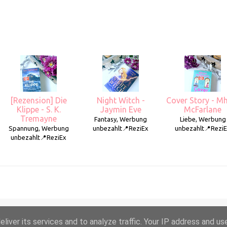
[Rezension] Die
Night Witch -
Cover Story - Mh
Klippe - S. K.
Jaymin Eve
McFarlane
Tremayne
Fantasy, Werbung
Liebe, Werbung
Spannung, Werbung
unbezahlt📍ReziEx
unbezahlt📍Rezi
unbezahlt📍ReziEx
liver its services and to analyze traffic. Your IP address and us
Powered by Blogger