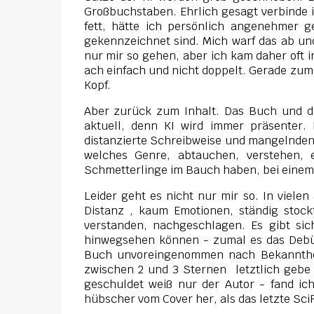
Großbuchstaben. Ehrlich gesagt verbinde ic
fett, hätte ich persönlich angenehmer ge
gekennzeichnet sind. Mich warf das ab und 
nur mir so gehen, aber ich kam daher oft 
ach einfach und nicht doppelt. Gerade zum 
Kopf.
Aber zurück zum Inhalt. Das Buch und di
aktuell, denn KI wird immer präsenter.
distanzierte Schreibweise und mangelnden E
welches Genre, abtauchen, verstehen, 
Schmetterlinge im Bauch haben, bei einem
Leider geht es nicht nur mir so. In viel
Distanz , kaum Emotionen, ständig stockt
verstanden, nachgeschlagen. Es gibt sic
hinwegsehen können - zumal es das Debüt 
Buch unvoreingenommen nach Bekannthe
zwischen 2 und 3 Sternen letztlich gebe 
geschuldet weiß nur der Autor - fand i
hübscher vom Cover her, als das letzte Sci