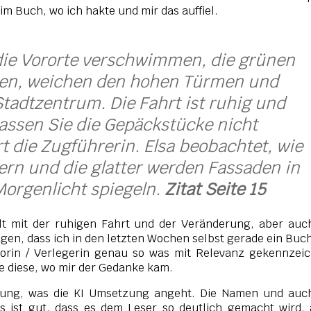
m Buch, wo ich hakte und mir das auffiel.
, die Vororte verschwimmen, die grünen
en, weichen den hohen Türmen und
tadtzentrum. Die Fahrt ist ruhig und
lassen Sie die Gepäckstücke nicht
t die Zugführerin. Elsa beobachtet, wie
ern und die glatter werden Fassaden in
Morgenlicht spiegeln.
Zitat Seite 15
lt mit der ruhigen Fahrt und der Veränderung, aber auc
agen, dass ich in den letzten Wochen selbst gerade ein Buc
torin / Verlegerin genau so was mit Relevanz gekennzei
ie diese, wo mir der Gedanke kam.
nung, was die KI Umsetzung angeht. Die Namen und auch
s ist gut, dass es dem Leser so deutlich gemacht wird,