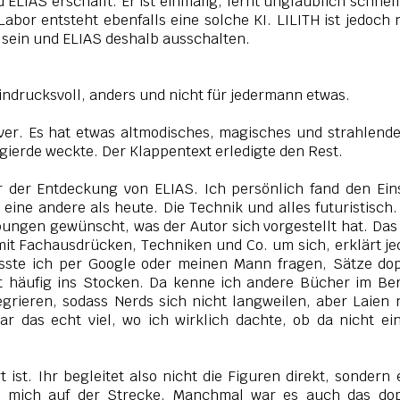
ELIAS erschafft. Er ist einmalig, lernt unglaublich schnel
bor entsteht ebenfalls eine solche KI. LILITH ist jedoch 
ig sein und ELIAS deshalb ausschalten.
Eindrucksvoll, anders und nicht für jedermann etwas.
over. Es hat etwas altmodisches, magisches und strahlend
gierde weckte. Der Klappentext erledigte den Rest.
 der Entdeckung von ELIAS. Ich persönlich fand den Ein
 eine andere als heute. Die Technik und alles futuristisch.
ungen gewünscht, was der Autor sich vorgestellt hat. Das
 mit Fachausdrücken, Techniken und Co. um sich, erklärt j
usste ich per Google oder meinen Mann fragen, Sätze do
iet häufig ins Stocken. Da kenne ich andere Bücher im Be
egrieren, sodass Nerds sich nicht langweilen, aber Laien 
 das echt viel, wo ich wirklich dachte, ob da nicht ei
t ist. Ihr begleitet also nicht die Figuren direkt, sondern
für mich auf der Strecke. Manchmal war es auch das dop