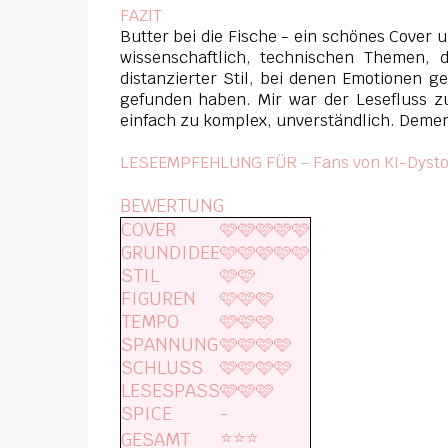
FAZIT
Butter bei die Fische - ein schönes Cover 
wissenschaftlich, technischen Themen, 
distanzierter Stil, bei denen Emotionen g
gefunden haben. Mir war der Lesefluss z
einfach zu komplex, unverständlich. Demen
LESEEMPFEHLUNG FÜR - Fans von KI-Dyst
BEWERTUNG
COVER
🩷🩷🩷🩷🩷
GRUNDIDEE
🩷🩷🩷🩷🩷
STIL
🩷🩷
FIGUREN
🩷🩷🩷
TEMPO
🩷🩷🩷
SPANNUNG
🩷🩷🩷🩷
SCHLUSS
🩷🩷🩷🩷
LESESPASS
🩷🩷🩷
SPICE
-
⭐️⭐️⭐️
GESAMT