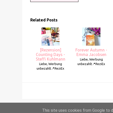
Related Posts
[Rezension]
Forever Autumn -
Counting Days -
Emma Jacobsen
Steffi Kuhlmann
Liebe, Werbung
Liebe, Werbung
unbezahlt📍ReziEx
unbezahlt📍ReziEx
This site uses cookies from Google to de