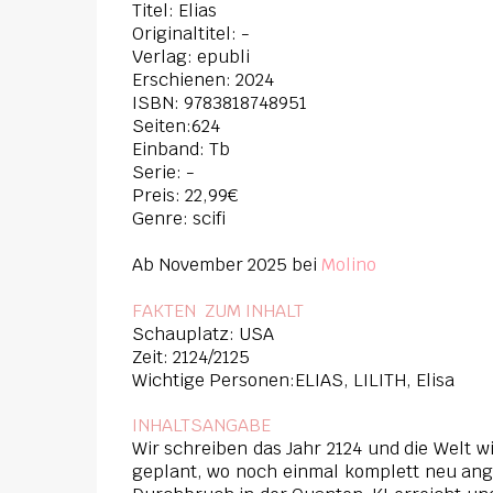
Titel: Elias
Originaltitel: -
Verlag: epubli
Erschienen: 2024
ISBN:
9783818748951
Seiten:624
Einband: Tb
Serie: -
Preis: 22,99€
Genre: scifi
Ab November 2025 bei
Molino
FAKTEN ZUM INHAL
T
Schauplatz: USA
Zeit: 2124/2125
Wichtige Personen:ELIAS, LILITH, Elisa
INHALTSANGABE
Wir schreiben das Jahr 2124 und die Welt w
geplant, wo noch einmal komplett neu angef