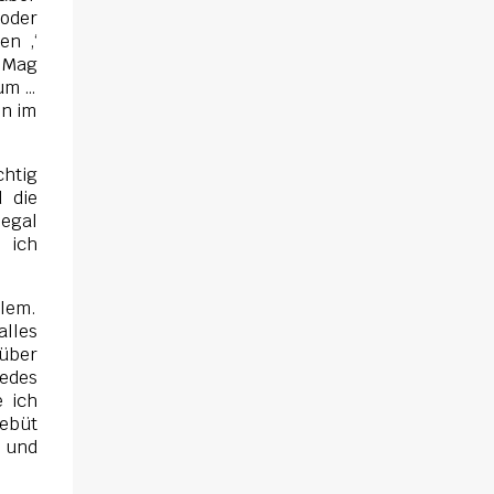
 oder
en ‚‘
. Mag
rum …
en im
chtig
 die
 egal
 ich
blem.
alles
rüber
jedes
 ich
Debüt
 und