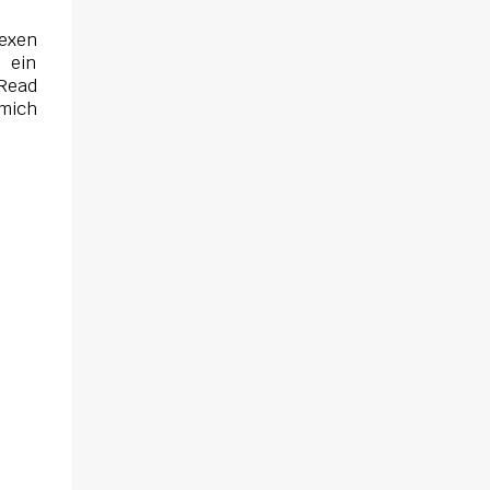
lexen
 ein
 Read
 mich