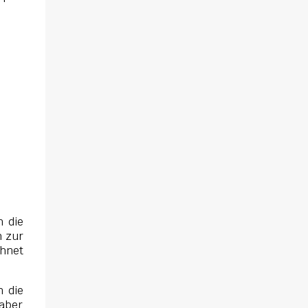
muss schon bald erkennen, dass viel mehr
dahintersteckt. Meine Leseeindrücke Die
Klippe - ist ein Thriller, bei dem ich mich
direkt fragte: Gehen den Verlagen die Titel
aus? Erst vor wenigen Wochen las ich einen
anderen Thriller mit dem gleichen Titel.
Tatsächlich sind sie sehr unterschiedlich,
haben aber noch eine Gemeinsamkeit. Sie
haben mich leider nicht überzeu...
h die
h zur
chnet
 die
 aber