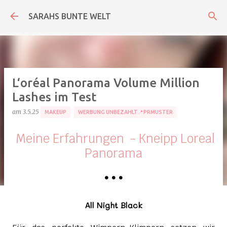
Direkt zum Hauptbereich
SARAHS BUNTE WELT
L‘oréal Panorama Volume Million
Lashes im Test
am
3.5.25
MAKEUP
WERBUNG UNBEZAHLT📍PRMUSTER
Meine Erfahrungen - Kneipp Loreal
Panorama
•
•
•
All Night Black