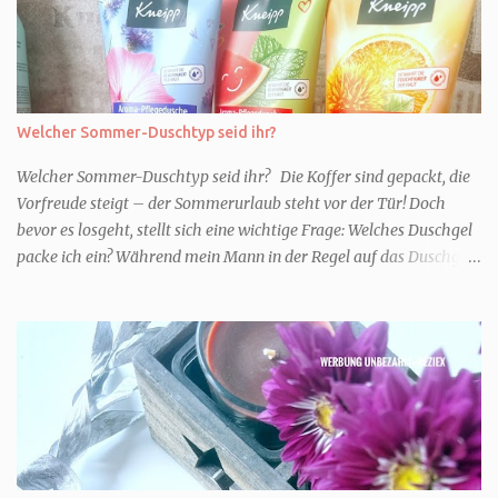
Welcher Sommer-Duschtyp seid ihr?
Welcher Sommer-Duschtyp seid ihr? Die Koffer sind gepackt, die
Vorfreude steigt – der Sommerurlaub steht vor der Tür! Doch
bevor es losgeht, stellt sich eine wichtige Frage: Welches Duschgel
packe ich ein? Während mein Mann in der Regel auf das Duschgel
im Hotel zurückgreift und den Kids das herzlich egal ist, überlege
ich tatsächlich sehr lang. Warum? Für mich ist die Dusche im
Urlaub Entspannung und Wellness. Falls ihr ähnlich denkt, lasst
uns doch herausfinden, welcher Duschtyp ihr seid. TYP
GENIESSER Egal, ob Strand oder Städtetrip - für euch gehört
gutes Essen, ein guter Wein oder Cocktail, vielleicht ein gutes Buch
dazu. Ihr liebt es Sonnenuntergänge zu beobachten und genießt
einfach jeden Moment. Dann seid ihr wie ich der Typ Genießer.
Hier empfehle ich tatsächlich Düfte die zur Jahreszeit passen, weil