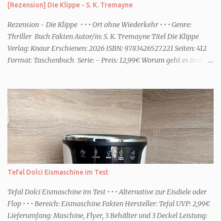
[Rezension] Die Klippe - S. K. Tremayne
ihr dann bessere entspannen könnt. Zum Beispiel ein Duschgel mit
einem frisch-fruchtigen Duft, wie die Kneipp Aroma-Pflegedusche
Rezension - Die Klippe • • • Ort ohne Wiederkehr • • • Genre:
“ Sommer Flirt ...
Thriller Buch Fakten Autor/in: S. K. Tremayne Titel Die Klippe
Verlag: Knaur Erschienen: 2026 ISBN: 9783426527221 Seiten: 412
Format: Taschenbuch Serie: - Preis: 12,99€ Worum geht es in dem
Buch Karenza hat ihre Routinen, als ihr Ex-Mann sie um Hilfe
bittet. Zwei traumatisierte Kinder, eine tote Mutter und die Frage,
was wirklich passierte, denn beide Kinder beschuldigen sich
gegenseitig. Sie zieht in das Haus und muss schon bald erkennen,
dass viel mehr dahintersteckt. Meine Leseeindrücke Die Klippe -
ist ein Thriller, bei dem ich mich direkt fragte: Gehen den Verlagen
die Titel aus? Erst vor wenigen Wochen las ich einen anderen
Thriller mit dem gleichen Titel. Tatsächlich sind sie sehr
unterschiedlich, haben aber noch eine Gemeinsamkeit. Sie haben
Tefal Dolci Eismaschine im Test
mich leider nicht überzeu...
Tefal Dolci Eismaschine im Test • • • Alternative zur Eisdiele oder
Flop • • • Bereich: Eismaschine Fakten Hersteller: Tefal UVP: 2,99€
Lieferumfang: Maschine, Flyer, 3 Behälter und 3 Deckel Leistung: