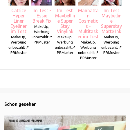
Catrice
Im Test -
Im Test
Manhatta
Im Test
Hyper
Essie
Maybellin
n
Maybellin
Liner
Break Fix
e Super
Cosmetic
e
Eyeliner
Stay
s -
Superstay
MakeUp,
im Test
Vinylink
Multitask
Matte Ink
Werbung
er im Test
MakeUp,
unbezahlt📍
MakeUp,
MakeUp,
Werbung
PRMuster
Werbung
MakeUp,
Werbung
unbezahlt📍
unbezahlt📍
Werbung
unbezahlt📍
PRMuster
PRMuster
unbezahlt📍
PRMuster
PRMuster
Schon gesehen