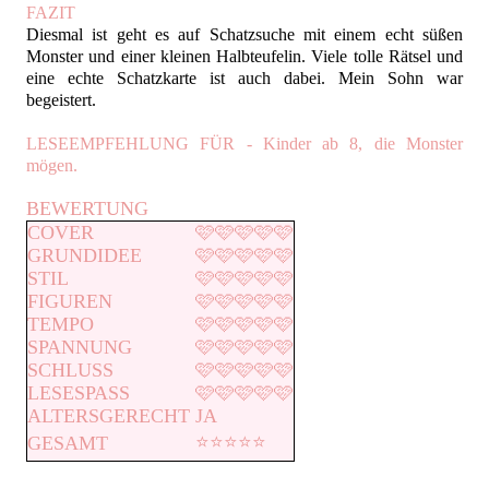
FAZIT
Diesmal ist geht es auf Schatzsuche mit einem echt süßen
Monster und einer kleinen Halbteufelin. Viele tolle Rätsel und
eine echte Schatzkarte ist auch dabei. Mein Sohn war
begeistert.
LESEEMPFEHLUNG FÜR - Kinder ab 8, die Monster
mögen.
BEWERTUNG
COVER
🩷🩷🩷🩷🩷
GRUNDIDEE
🩷🩷🩷🩷🩷
STIL
🩷🩷🩷🩷🩷
FIGUREN
🩷🩷🩷🩷🩷
TEMPO
🩷🩷🩷🩷🩷
SPANNUNG
🩷🩷🩷🩷🩷
SCHLUSS
🩷🩷🩷🩷🩷
LESESPASS
🩷🩷🩷🩷🩷
ALTERSGERECHT
JA
⭐️⭐️⭐️⭐️⭐️
GESAMT