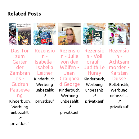
Related Posts
Das Tor
Rezensio
Rezensio
Rezensio
Rezensio
zum
n -
n - Julie
n - Voll
n -
Garten
Isabella -
von den
drauf -
Achtsam
der
Isabella
Wölfen -
Judith Le
morden -
Zambran
Leitner
Jean
Huray
Karsten
os -
Craighea
Dusse
Kinderbuch,
Kinderbuch,
Gudrun
d George
Werbung
Werbung
Belletristik,
Pausewa
unbezahlt
Kinderbuch,
unbezahlt
Werbung
ng
📍
Werbung
📍
unbezahlt
Kinderbuch,
privatkauf
unbezahlt
privatkauf
📍
Werbung
📍
privatkauf
unbezahlt
privatkauf
📍
privatkauf