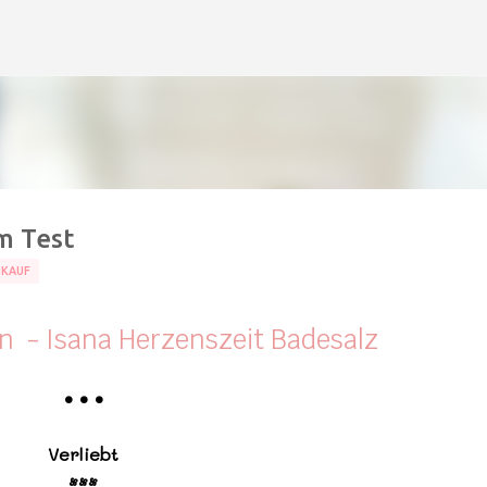
Direkt zum Hauptbereich
m Test
TKAUF
n - Isana Herzenszeit Badesalz
•
•
•
Verliebt
•••