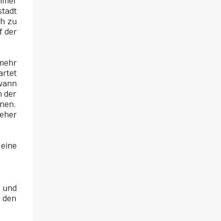
immer
stadt
ch zu
f der
mehr
artet
dwann
h der
nnen.
 eher
 eine
t und
n den