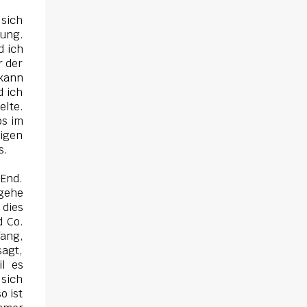
sich gegenseitig. Sie zieht in das Haus und
muss schon bald erkennen, dass viel mehr
 sich
mung.
dahintersteckt. Meine Leseeindrücke Die
d ich
Klippe - ist ein Thriller, bei dem ich mich
r der
direkt fragte: Gehen den Verlagen die Titel
 kann
aus? Erst vor wenigen Wochen las ich einen
d ich
anderen Thriller mit dem gleichen Titel.
elte.
Tatsächlich sind sie sehr unterschiedlich,
os im
haben aber noch eine Gemeinsamkeit. Sie
nigen
s.
haben mich leider nicht überzeu...
 End.
 gehe
 dies
d Co.
ang,
sagt,
il es
 sich
o ist