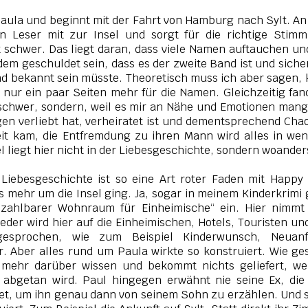
Paula und beginnt mit der Fahrt von Hamburg nach Sylt. An
n Leser mit zur Insel und sorgt für die richtige Stim
t schwer. Das liegt daran, dass viele Namen auftauchen un
dem geschuldet sein, dass es der zweite Band ist und siche
d bekannt sein müsste. Theoretisch muss ich aber sagen,
nur ein paar Seiten mehr für die Namen. Gleichzeitig fan
schwer, sondern, weil es mir an Nähe und Emotionen mang
egen verliebt hat, verheiratet ist und dementsprechend Cha
heit kam, die Entfremdung zu ihren Mann wird alles in we
l liegt hier nicht in der Liebesgeschichte, sondern woander
 Liebesgeschichte ist so eine Art roter Faden mit Happy
s mehr um die Insel ging. Ja, sogar in meinem Kinderkrimi
ezahlbarer Wohnraum für Einheimische“ ein. Hier nimmt
eder wird hier auf die Einheimischen, Hotels, Touristen un
esprochen, wie zum Beispiel Kinderwunsch, Neuanf
. Aber alles rund um Paula wirkte so konstruiert. Wie ge
 mehr darüber wissen und bekommt nichts geliefert, we
d abgetan wird. Paul hingegen erwähnt nie seine Ex, die
det, um ihn genau dann von seinem Sohn zu erzählen. Und s