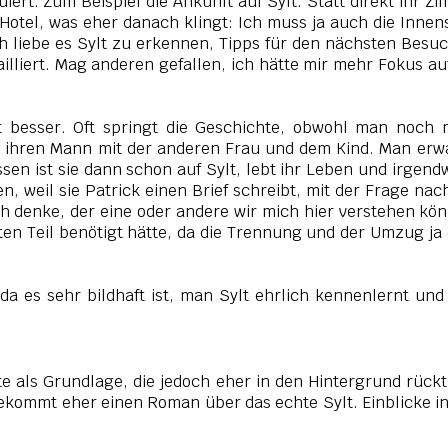
uiert. Zum Beispiel die Ankunft auf Sylt. Statt direkt ihr Z
Hotel, was eher danach klingt: Ich muss ja auch die Innen
ch liebe es Sylt zu erkennen, Tipps für den nächsten Besu
illiert. Mag anderen gefallen, ich hätte mir mehr Fokus au
t besser. Oft springt die Geschichte, obwohl man noch 
eht ihren Mann mit der anderen Frau und dem Kind. Man erw
ssen ist sie dann schon auf Sylt, lebt ihr Leben und irgen
n, weil sie Patrick einen Brief schreibt, mit der Frage nac
r ich denke, der eine oder andere wir mich hier verstehen kö
en Teil benötigt hätte, da die Trennung und der Umzug ja
a es sehr bildhaft ist, man Sylt ehrlich kennenlernt und
te als Grundlage, die jedoch eher in den Hintergrund rück
bekommt eher einen Roman über das echte Sylt. Einblicke i