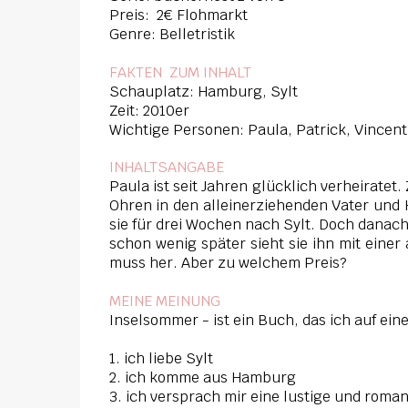
Preis: 2€ Flohmarkt
Genre: Belletristik
FAKTEN ZUM INHAL
T
Schauplatz: Hamburg, Sylt
Zeit: 2010er
Wichtige Personen: Paula, Patrick, Vincent
INHALTSANGABE
Paula ist seit Jahren glücklich verheiratet. 
Ohren in den alleinerziehenden Vater und 
sie für drei Wochen nach Sylt. Doch danach i
schon wenig später sieht sie ihn mit eine
muss her. Aber zu welchem Preis?
MEINE MEINUNG
Inselsommer - ist ein Buch, das ich auf e
1. ich liebe Sylt
2. ich komme aus Hamburg
3. ich versprach mir eine lustige und roma