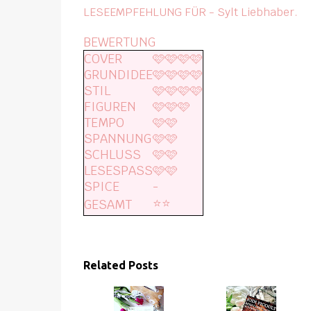
LESEEMPFEHLUNG FÜR - Sylt Liebhaber.
BEWERTUNG
COVER
🩷🩷🩷🩷
GRUNDIDEE
🩷🩷🩷🩷
STIL
🩷🩷🩷🩷
FIGUREN
🩷🩷🩷
TEMPO
🩷🩷
SPANNUNG
🩷🩷
SCHLUSS
🩷🩷
LESESPASS
🩷🩷
SPICE
-
⭐️⭐️
GESAMT
Related Posts