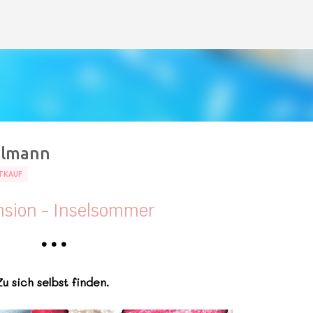
Direkt zum Hauptbereich
elmann
TKAUF
sion - Inselsommer
•
•
•
Zu sich selbst finden.