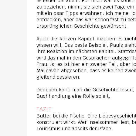
es leider bei allem. Für mich war es konstr
zu beziehen, nimmt sie sich zwei Tage ein 
mit ein paar Tipps erwähnen. Ich meine, i
entdecken, aber das war schon fast zu deta
ursprünglichen Geschichte gewünscht.
Auch die kurzen Kapitel machen es nich
wissen will. Das beste Beispiel. Paula si
ihre Reaktion im nächsten Kapitel. Stattde
wird das mal in den Gesprächen aufgegriffe
Frau. Ja, es ist hier ein zweiter Teil, abe
Mal davon abgesehen, dass es keinen zweit
gleitend passieren.
Dennoch kann man die Geschichte lesen, d
Buchhandlung eine Rolle spielt.
FAZIT
Butter bei die Fische. Eine Liebesgeschich
konstruiert wirkt. Wer Inselsommer liest, 
Tourismus und abseits der Pfade.