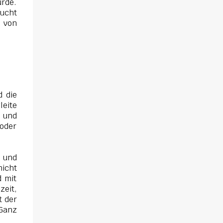
sich gegenseitig. Sie zieht in das Haus und
urde.
sucht
muss schon bald erkennen, dass viel mehr
e von
dahintersteckt. Meine Leseeindrücke Die
Klippe - ist ein Thriller, bei dem ich mich
direkt fragte: Gehen den Verlagen die Titel
aus? Erst vor wenigen Wochen las ich einen
anderen Thriller mit dem gleichen Titel.
Tatsächlich sind sie sehr unterschiedlich,
d die
haben aber noch eine Gemeinsamkeit. Sie
leite
haben mich leider nicht überzeu...
t und
 oder
e und
nicht
d mit
zeit,
t der
Ganz