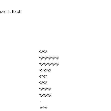
ziert, flach
🩷🩷
🩷🩷🩷🩷🩷
🩷🩷🩷🩷🩷
🩷🩷🩷
🩷🩷
🩷🩷
🩷🩷🩷
🩷🩷🩷
-
⭐️⭐️⭐️