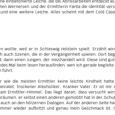
ine einbetonierte Leiche, die bei Abrissarbeiten entdeckt w
en Wernersen und der Ermittlerin Fanta die Identität ver
 und eine weitere Leiche. Alles scheint mit dem Cold Cas
en wollte, weil er in Schleswig Holstein spielt. Erzählt wir
h auch Szenen, die in der Vergangenheit spielen. Dort beg
; dann einen Jungen, der misshandelt wird. Diese sind gu
edes Mal beim lesen herausfinden, wen ich gerade begleite
n führt.
r wie die meisten Ermittler keine leichte Kindheit hatt
heiratet, trockener Alkoholiker, Kranker Vater. Er ist mir 
am Ermittler-Himmel. Das liegt daran, dass versucht wir
zuräumen, er selbst einen anderen gemobbt hat in der Schul
er auch an den hölzernen Dialogen.
Auf der anderen Seite ha
 immer wieder aufblitzt und genau mein Geschmack ist. 