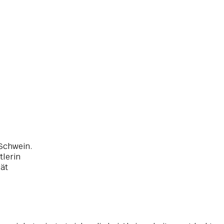
t Schwein.
tlerin
ät