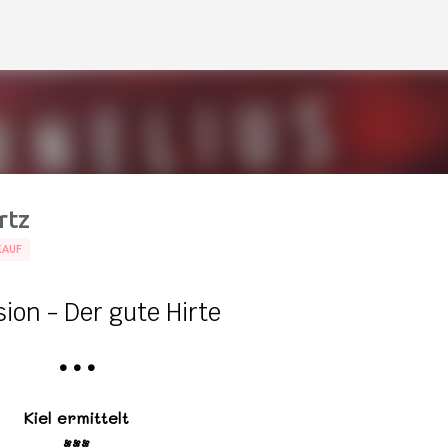
Direkt zum Hauptbereich
rtz
KAUF
ion - Der gute Hirte
•
•
•
Kiel ermittelt
•••