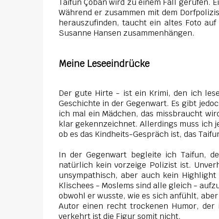
Taifun Çoban wird zu einem Fall gerufen. E
Während er zusammen mit dem Dorfpolizist
herauszufinden, taucht ein altes Foto auf
Susanne Hansen zusammenhängen.
Meine Leseeindrücke
Der gute Hirte - ist ein Krimi, den ich les
Geschichte in der Gegenwart. Es gibt jedoc
ich mal ein Mädchen, das missbraucht wird
klar gekennzeichnet. Allerdings muss ich j
ob es das Kindheits-Gespräch ist, das Taifu
In der Gegenwart
begleite ich Taifun, de
natürlich kein vorzeige Polizist ist. Unver
unsympathisch, aber auch kein Highlight 
Klischees - Moslems sind alle gleich - auf
obwohl er wusste, wie es sich anfühlt, ab
Autor einen recht trockenen Humor, der
verkehrt ist die Figur somit nicht.