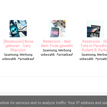
[Rezension] Böse
Rezension - Wer
Rezension - D
geboren - Gery
dem Tode geweiht
Tote in Paradis
Pearston
Robert B. Park
Spannung, Werbung
Spannung, Werbung
unbezahlt 📍privatkauf
Spannung, Werbu
unbezahlt 📍privatkauf
unbezahlt 📍privat
liver its services and to analyze traffic. Your IP address and us
Powered by Blogger