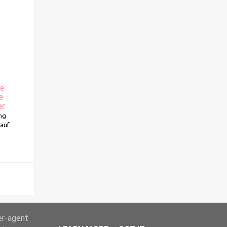
ie
e -
er
ng
kauf
er-agent