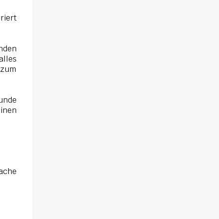
riert
enden
lles
t zum
runde
einen
lache