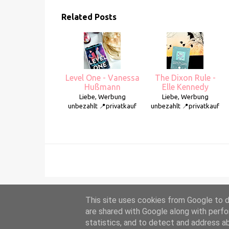
Related Posts
Level One - Vanessa
The Dixon Rule -
Hußmann
Elle Kennedy
Liebe, Werbung
Liebe, Werbung
unbezahlt 📍privatkauf
unbezahlt 📍privatkauf
This site uses cookies from Google to de
are shared with Google along with perfo
statistics, and to detect and address a