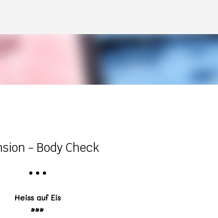
Direkt zum Hauptbereich
nsion - Body Check
•
•
•
Heiss auf Eis
•••