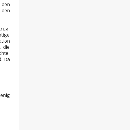
sich gegenseitig. Sie zieht in das Haus und
 den
muss schon bald erkennen, dass viel mehr
, den
dahintersteckt. Meine Leseeindrücke Die
Klippe - ist ein Thriller, bei dem ich mich
rug,
direkt fragte: Gehen den Verlagen die Titel
htige
aus? Erst vor wenigen Wochen las ich einen
ation
anderen Thriller mit dem gleichen Titel.
, die
Tatsächlich sind sie sehr unterschiedlich,
chte,
haben aber noch eine Gemeinsamkeit. Sie
d. Da
haben mich leider nicht überzeu...
wenig