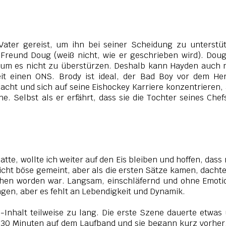
ater gereist, um ihn bei seiner Scheidung zu unterstü
m Freund Doug (weiß nicht, wie er geschrieben wird). Doug
 um es nicht zu überstürzen. Deshalb kann Hayden auch 
it einen ONS. Brody ist ideal, der Bad Boy vor dem He
 Nacht und sich auf seine Eishockey Karriere konzentrieren,
. Selbst als er erfährt, dass sie die Tochter seines Chefs
te, wollte ich weiter auf den Eis bleiben und hoffen, dass
icht böse gemeint, aber als die ersten Sätze kamen, dachte
chen worden war. Langsam, einschläfernd und ohne Emot
gen, aber es fehlt an Lebendigkeit und Dynamik.
Inhalt teilweise zu lang. Die erste Szene dauerte etwas
r 30 Minuten auf dem Laufband und sie begann kurz vorher