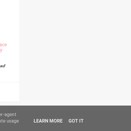
lace
ly
kauf
er-agent
rate usage
LEARN MORE
GOT IT