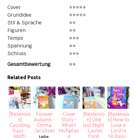
Cover
⭐⭐⭐⭐⭐
Grundidee
⭐⭐⭐⭐️⭐️
Stil & Sprache
⭐⭐
Figuren
⭐⭐
Tempo
⭐⭐⭐
Spannung
⭐⭐
Schluss
⭐⭐⭐
Gesamtbewertung
⭐⭐
Related Posts
[Rezensio
Forever
Cover
[Rezensio
[Rezensio
n]
Autumn -
Story -
n] One
n] How to
Counting
Emma
Mhairi
last Night
Lose a
Days -
Jacobsen
McFarlan
- Lauren
Lord in
Steffi
e
Ford
10 Days -
Liebe,