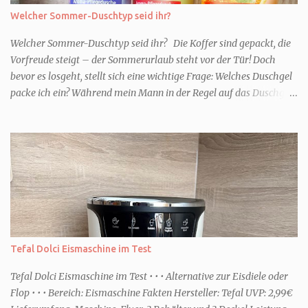
Welcher Sommer-Duschtyp seid ihr?
Welcher Sommer-Duschtyp seid ihr? Die Koffer sind gepackt, die
Vorfreude steigt – der Sommerurlaub steht vor der Tür! Doch
bevor es losgeht, stellt sich eine wichtige Frage: Welches Duschgel
packe ich ein? Während mein Mann in der Regel auf das Duschgel
im Hotel zurückgreift und den Kids das herzlich egal ist, überlege
ich tatsächlich sehr lang. Warum? Für mich ist die Dusche im
Urlaub Entspannung und Wellness. Falls ihr ähnlich denkt, lasst
uns doch herausfinden, welcher Duschtyp ihr seid. TYP
GENIESSER Egal, ob Strand oder Städtetrip - für euch gehört
gutes Essen, ein guter Wein oder Cocktail, vielleicht ein gutes Buch
dazu. Ihr liebt es Sonnenuntergänge zu beobachten und genießt
einfach jeden Moment. Dann seid ihr wie ich der Typ Genießer.
Hier empfehle ich tatsächlich Düfte die zur Jahreszeit passen, weil
Tefal Dolci Eismaschine im Test
ihr dann bessere entspannen könnt. Zum Beispiel ein Duschgel mit
einem frisch-fruchtigen Duft, wie die Kneipp Aroma-Pflegedusche
Tefal Dolci Eismaschine im Test • • • Alternative zur Eisdiele oder
“ Sommer Flirt ...
Flop • • • Bereich: Eismaschine Fakten Hersteller: Tefal UVP: 2,99€