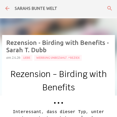
Direkt zum Hauptbereich
SARAHS BUNTE WELT
Rezension - Birding with Benefits -
Sarah T. Dubb
am
2.4.26
LIEBE
WERBUNG UNBEZAHLT📍REZIEX
Rezension - Birding with
Benefits
• • •
Interessant, dass dieser Typ, unter