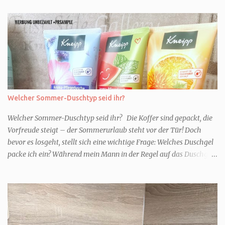
Welcher Sommer-Duschtyp seid ihr?
Welcher Sommer-Duschtyp seid ihr? Die Koffer sind gepackt, die
Vorfreude steigt – der Sommerurlaub steht vor der Tür! Doch
bevor es losgeht, stellt sich eine wichtige Frage: Welches Duschgel
packe ich ein? Während mein Mann in der Regel auf das Duschgel
im Hotel zurückgreift und den Kids das herzlich egal ist, überlege
ich tatsächlich sehr lang. Warum? Für mich ist die Dusche im
Urlaub Entspannung und Wellness. Falls ihr ähnlich denkt, lasst
uns doch herausfinden, welcher Duschtyp ihr seid. TYP
GENIESSER Egal, ob Strand oder Städtetrip - für euch gehört