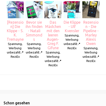
[Rezensio
Bevor sie
Das
Die Klippe
Rezensio
n] Die
ihn finden
Mädchen
- Ulf
n - Die
Klippe - S.
- Natali
mit den
Kvensler
Pipeline -
K.
Simmond
leeren
Marley
Spannung,
Tremayne
s
Augen-
Alexis
Werbung
Greg F.
Owen
Spannung,
Spannung,
unbezahlt📍
Gifune
Werbung
Werbung
ReziEx
Spannung,
unbezahlt📍
unbezahlt📍
Spannung,
Werbung
ReziEx
ReziEx
Werbung
unbezahlt📍
unbezahlt📍
ReziEx
ReziEx
Schon gesehen