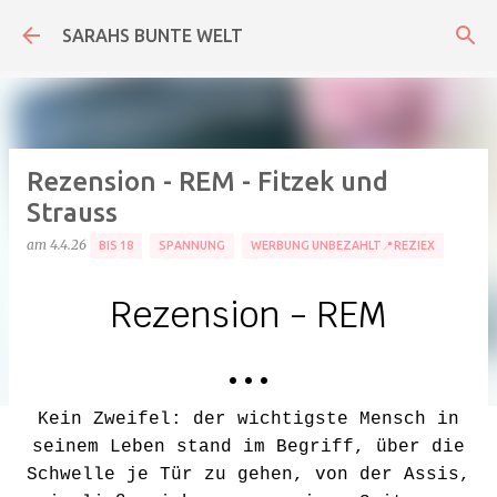
Direkt zum Hauptbereich
SARAHS BUNTE WELT
Rezension - REM - Fitzek und
Strauss
am
4.4.26
BIS 18
SPANNUNG
WERBUNG UNBEZAHLT📍REZIEX
Rezension - REM
• • •
Kein Zweifel: der wichtigste Mensch in
seinem Leben stand im Begriff, über die
Schwelle je Tür zu gehen, von der Assis,