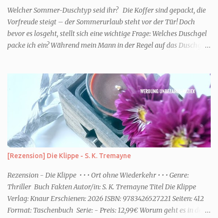
Welcher Sommer-Duschtyp seid ihr? Die Koffer sind gepackt, die
Vorfreude steigt – der Sommerurlaub steht vor der Tür! Doch
bevor es losgeht, stellt sich eine wichtige Frage: Welches Duschgel
packe ich ein? Während mein Mann in der Regel auf das Duschgel
im Hotel zurückgreift und den Kids das herzlich egal ist, überlege
ich tatsächlich sehr lang. Warum? Für mich ist die Dusche im
Urlaub Entspannung und Wellness. Falls ihr ähnlich denkt, lasst
uns doch herausfinden, welcher Duschtyp ihr seid. TYP
GENIESSER Egal, ob Strand oder Städtetrip - für euch gehört
gutes Essen, ein guter Wein oder Cocktail, vielleicht ein gutes Buch
dazu. Ihr liebt es Sonnenuntergänge zu beobachten und genießt
einfach jeden Moment. Dann seid ihr wie ich der Typ Genießer.
Hier empfehle ich tatsächlich Düfte die zur Jahreszeit passen, weil
[Rezension] Die Klippe - S. K. Tremayne
ihr dann bessere entspannen könnt. Zum Beispiel ein Duschgel mit
einem frisch-fruchtigen Duft, wie die Kneipp Aroma-Pflegedusche
Rezension - Die Klippe • • • Ort ohne Wiederkehr • • • Genre:
“ Sommer Flirt ...
Thriller Buch Fakten Autor/in: S. K. Tremayne Titel Die Klippe
Verlag: Knaur Erschienen: 2026 ISBN: 9783426527221 Seiten: 412
Format: Taschenbuch Serie: - Preis: 12,99€ Worum geht es in dem