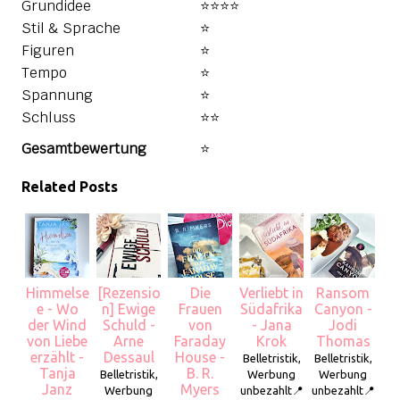
Grundidee
⭐⭐⭐⭐
Stil & Sprache
⭐
Figuren
⭐
Tempo
⭐
Spannung
⭐
Schluss
⭐⭐
Gesamtbewertung
⭐
Related Posts
Himmelse
[Rezensio
Die
Verliebt in
Ransom
e - Wo
n] Ewige
Frauen
Südafrika
Canyon -
der Wind
Schuld -
von
- Jana
Jodi
von Liebe
Arne
Faraday
Krok
Thomas
erzählt -
Dessaul
House -
Belletristik,
Belletristik,
Tanja
B. R.
Belletristik,
Werbung
Werbung
Janz
Myers
Werbung
unbezahlt📍
unbezahlt📍