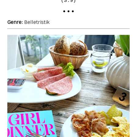
(S.9)
• • •
Genre:
Belletristik