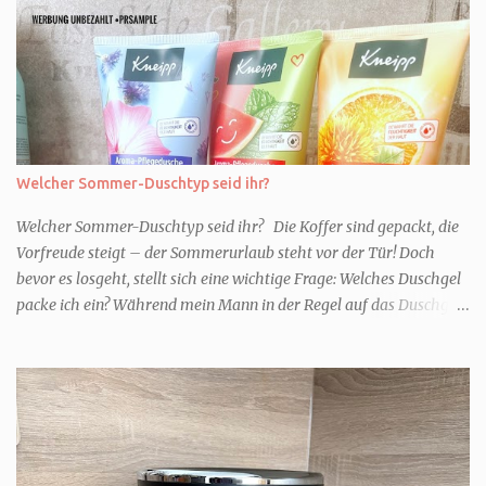
Welcher Sommer-Duschtyp seid ihr?
Welcher Sommer-Duschtyp seid ihr? Die Koffer sind gepackt, die
Vorfreude steigt – der Sommerurlaub steht vor der Tür! Doch
bevor es losgeht, stellt sich eine wichtige Frage: Welches Duschgel
packe ich ein? Während mein Mann in der Regel auf das Duschgel
im Hotel zurückgreift und den Kids das herzlich egal ist, überlege
ich tatsächlich sehr lang. Warum? Für mich ist die Dusche im
Urlaub Entspannung und Wellness. Falls ihr ähnlich denkt, lasst
uns doch herausfinden, welcher Duschtyp ihr seid. TYP
GENIESSER Egal, ob Strand oder Städtetrip - für euch gehört
gutes Essen, ein guter Wein oder Cocktail, vielleicht ein gutes Buch