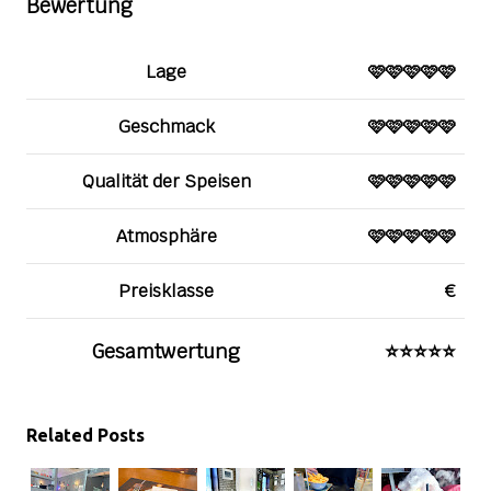
Bewertung
Lage
🩷🩷🩷🩷🩷
Geschmack
🩷🩷🩷🩷🩷
Qualität der Speisen
🩷🩷🩷🩷🩷
Atmosphäre
🩷🩷🩷🩷🩷
Preisklasse
€
Gesamtwertung
⭐️⭐️⭐️⭐️⭐️
Related Posts