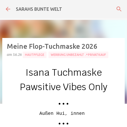
Direkt zum Hauptbereich
SARAHS BUNTE WELT
Meine Flop-Tuchmaske 2026
am
3.6.26
HAUTPFLEGE
WERBUNG UNBEZAHLT 📍PRIVATKAUF
Isana Tuchmaske
Pawsitive Vibes Only
• • •
Außen Hui, innen
• • •