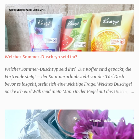
Welcher Sommer-Duschtyp seid ihr?
Welcher Sommer-Duschtyp seid ihr? Die Koffer sind gepackt, die
Vorfreude steigt – der Sommerurlaub steht vor der Tür! Doch
bevor es losgeht, stellt sich eine wichtige Frage: Welches Duschgel
packe ich ein? Während mein Mann in der Regel auf das Duschgel
im Hotel zurückgreift und den Kids das herzlich egal ist, überlege
ich tatsächlich sehr lang. Warum? Für mich ist die Dusche im
Urlaub Entspannung und Wellness. Falls ihr ähnlich denkt, lasst
uns doch herausfinden, welcher Duschtyp ihr seid. TYP
GENIESSER Egal, ob Strand oder Städtetrip - für euch gehört
gutes Essen, ein guter Wein oder Cocktail, vielleicht ein gutes Buch