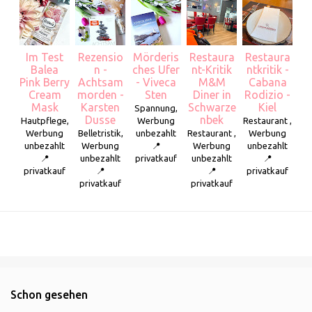
Im Test
Rezensio
Mörderis
Restaura
Restaura
Balea
n -
ches Ufer
nt-Kritik
ntkritik -
Pink Berry
Achtsam
- Viveca
M&M
Cabana
Cream
morden -
Sten
Diner in
Rodizio -
Mask
Karsten
Schwarze
Kiel
Spannung,
Dusse
nbek
Hautpflege,
Werbung
Restaurant ,
Werbung
Belletristik,
unbezahlt
Restaurant ,
Werbung
unbezahlt
Werbung
📍
Werbung
unbezahlt
📍
unbezahlt
privatkauf
unbezahlt
📍
privatkauf
📍
📍
privatkauf
privatkauf
privatkauf
Schon gesehen