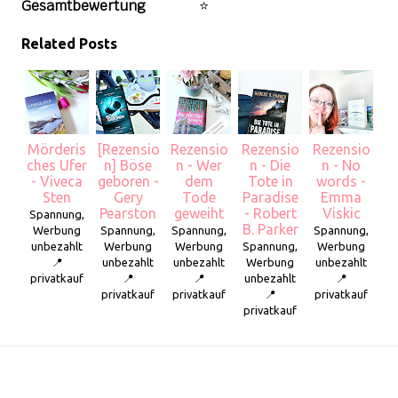
Gesamtbewertung
⭐
Related Posts
Mörderis
[Rezensio
Rezensio
Rezensio
Rezensio
ches Ufer
n] Böse
n - Wer
n - Die
n - No
- Viveca
geboren -
dem
Tote in
words -
Sten
Gery
Tode
Paradise
Emma
Pearston
geweiht
- Robert
Viskic
Spannung,
B. Parker
Werbung
Spannung,
Spannung,
Spannung,
unbezahlt
Werbung
Werbung
Spannung,
Werbung
📍
unbezahlt
unbezahlt
Werbung
unbezahlt
privatkauf
📍
📍
unbezahlt
📍
privatkauf
privatkauf
📍
privatkauf
privatkauf