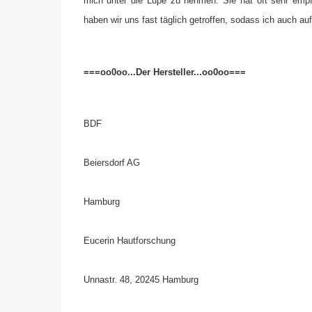
mich unter die Lupe zu nehmen. Sie hat oft sehr empf
haben wir uns fast täglich getroffen, sodass ich auch au
===oo0oo...Der Hersteller...oo0oo===
BDF
Beiersdorf AG
Hamburg
Eucerin Hautforschung
Unnastr. 48, 20245 Hamburg