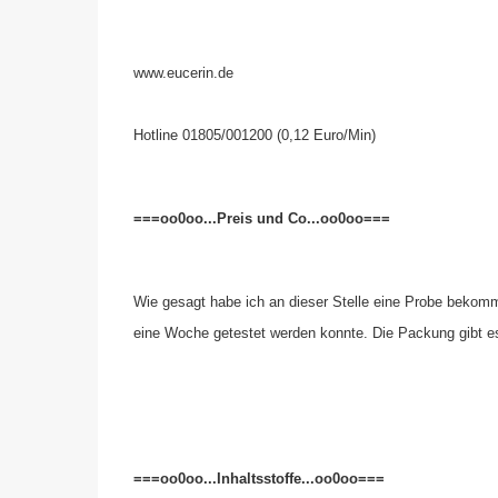
www.eucerin.de
Hotline 01805/001200 (0,12 Euro/Min)
===oo0oo...Preis und Co...oo0oo===
Wie gesagt habe ich an dieser Stelle eine Probe bekom
eine Woche getestet werden konnte. Die Packung gibt es
===oo0oo...Inhaltsstoffe...oo0oo===