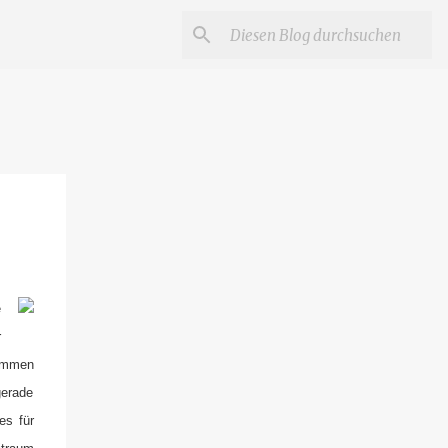
e
r
kommen
gerade
es für