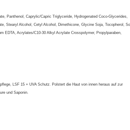
te, Panthenol, Caprylic/Capric Triglyceride, Hydrogenated Coco-Glycerides,
ate, Stearyl Alcohol, Cetyl Alcohol, Dimethicone, Glycine Soja, Tocopherol, S
um EDTA, Acrylates/C10-30 Alkyl Acrylate Crosspolymer, Propylparaben,
flege, LSF 15 + UVA Schutz. Polstert die Haut von innen heraus auf zur
äure und Saponin.