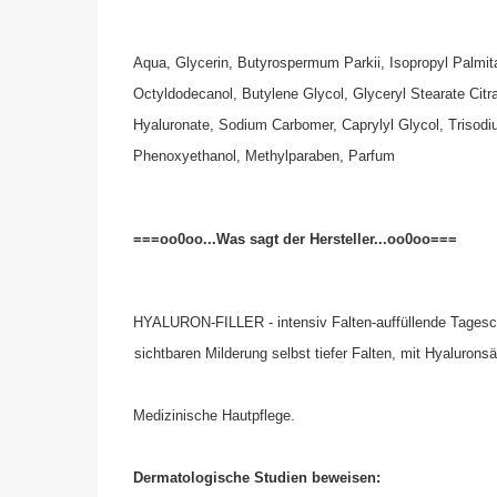
Aqua, Glycerin, Butyrospermum Parkii, Isopropyl Palmita
Octyldodecanol, Butylene Glycol, Glyceryl Stearate Citr
Hyaluronate, Sodium Carbomer, Caprylyl Glycol, Trisodi
Phenoxyethanol, Methylparaben, Parfum
===oo0oo...Was sagt der Hersteller...oo0oo===
HYALURON-FILLER - intensiv Falten-auffüllende Tagescp
sichtbaren Milderung selbst tiefer Falten, mit Hyalurons
Medizinische Hautpflege.
Dermatologische Studien beweisen: