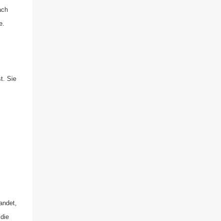
ach
e.
t. Sie
andet,
die