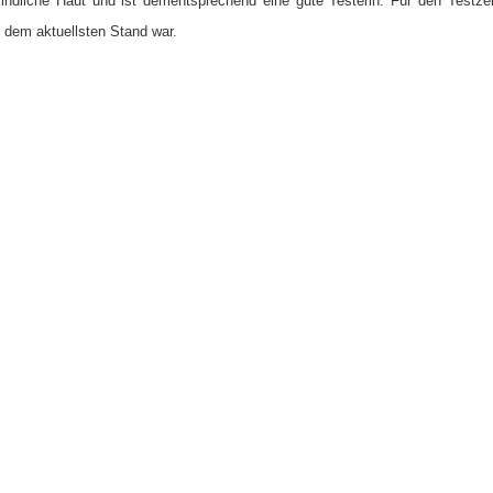
indliche Haut und ist dementsprechend eine gute Testerin. Für den Testze
f dem aktuellsten Stand war.