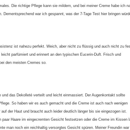
ales. Die richtige Pflege kann sie mildern, und bei meiner Creme habe ich n
n. Dementsprechend war ich gespannt, was der 7-Tage Test hier bringen würd
stenz ist nahezu perfekt. Weich, aber nicht zu flüssig und auch nicht zu fes
 leicht parfümiert und erinnert an den typischen Eucerin-Duft. Frisch und
t bei den meisten Cremes so.
 und das Dekolleté verteilt und leicht einmassiert. Der Augenkontakt sollte
 Pflege. So haben wir es auch gemacht und die Creme ist auch nach wenigen
auf der Haut und braucht auch leider deutlich länger bis sie eingezogen ist.
 paar Haare im eingecremten Gesicht festsetzen oder die Creme im Kissen l
te man noch ein reichhaltig versorgtes Gesicht spüren. Meiner Freundin war 