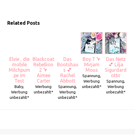
Related Posts
Elvie , die
Blackcoat
Das
Boy 7 🦩
Das Netz
mobile
Rebellion
Bootshau
Mirjam
💕 Lilja
Milchpum
2 🦩
s 💕
Mous
Sigurdard
pe im
Aimee
Rachel
ottir
Spannung,
Test
Carter
Abbott
Werbung
Spannung,
Baby,
Werbung
Spannung,
unbezahlt*
Werbung
Werbung
unbezahlt*
Werbung
unbezahlt*
unbezahlt*
unbezahlt*