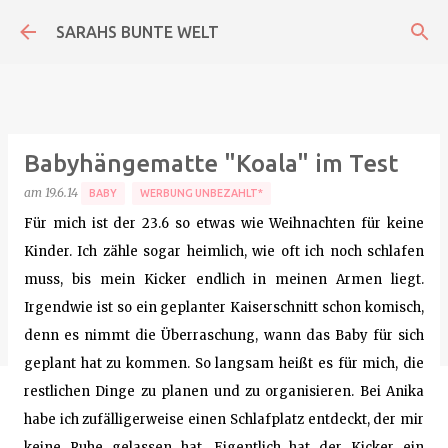
Direkt zum Hauptbereich
SARAHS BUNTE WELT
Babyhängematte "Koala" im Test
am
19.6.14
BABY
WERBUNG UNBEZAHLT*
Für mich ist der 23.6 so etwas wie Weihnachten für keine
Kinder. Ich zähle sogar heimlich, wie oft ich noch schlafen
muss, bis mein Kicker endlich in meinen Armen liegt.
Irgendwie ist so ein geplanter Kaiserschnitt schon komisch,
denn es nimmt die Überraschung, wann das Baby für sich
geplant hat zu kommen. So langsam heißt es für mich, die
restlichen Dinge zu planen und zu organisieren. Bei Anika
habe ich zufälligerweise einen Schlafplatz entdeckt, der mir
keine Ruhe gelassen hat. Eigentlich hat der Kicker ein