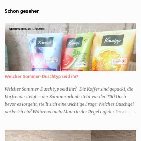
Schon gesehen
Welcher Sommer-Duschtyp seid ihr?
Welcher Sommer-Duschtyp seid ihr? Die Koffer sind gepackt, die
Vorfreude steigt – der Sommerurlaub steht vor der Tür! Doch
bevor es losgeht, stellt sich eine wichtige Frage: Welches Duschgel
packe ich ein? Während mein Mann in der Regel auf das Duschgel
im Hotel zurückgreift und den Kids das herzlich egal ist, überlege
ich tatsächlich sehr lang. Warum? Für mich ist die Dusche im
Urlaub Entspannung und Wellness. Falls ihr ähnlich denkt, lasst