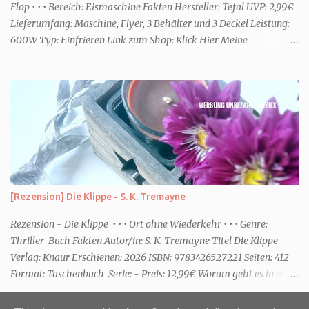
“ Sommer Flirt ...
Flop • • • Bereich: Eismaschine Fakten Hersteller: Tefal UVP: 2,99€
Lieferumfang: Maschine, Flyer, 3 Behälter und 3 Deckel Leistung:
600W Typ: Einfrieren Link zum Shop: Klick Hier Meine
Erfahrungen Erste Schritte Die Maschine kommt in einem großen
Karton. Da sie jedoch nicht viel beinhaltet ist sie schnell
ausgepackt und aufgebaut. Eine Anleitung ist dabei, die enthält
aber nicht viele Informationen. Ob die Behälter in die
Spülmaschine dürfen oder ähnliches, habe ich dort jedenfalls nicht
entnehmen können. Rezepte gibt es über eine Art Flyer. Dort sind
Online ein paar Rezepte für die unterschiedlichsten Funktionen des
Gerätes. Für den Aufbau habe ich keine fünf Minuten benötigt. Die
Optik Die Optik ist nett. Sie erinnert mich von der Größe her an
[Rezension] Die Klippe - S. K. Tremayne
eine Kaffeemaschine. Farblich ist sie dezent und passt zum Eis. Ich
würde sagen Retro meets Moderne. Das Bedienfeld hat eine ...
Rezension - Die Klippe • • • Ort ohne Wiederkehr • • • Genre:
Thriller Buch Fakten Autor/in: S. K. Tremayne Titel Die Klippe
Verlag: Knaur Erschienen: 2026 ISBN: 9783426527221 Seiten: 412
Format: Taschenbuch Serie: - Preis: 12,99€ Worum geht es in dem
Buch Karenza hat ihre Routinen, als ihr Ex-Mann sie um Hilfe
bittet. Zwei traumatisierte Kinder, eine tote Mutter und die Frage,