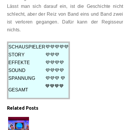
Lässt man sich darauf ein, ist die Geschichte nicht
schlecht, aber der Reiz von Band eins und Band zwei
ist verloren gegangen. Dafür kann der Regisseur
nichts.
SCHAUSPIELER
💜💜💜💜💜
STORY
💜💜💜
EFFEKTE
💜💜💜💜
SOUND
💜💜💜💜
💜
SPANNUNG
💜💜💜
💙💙💙💙
GESAMT
Related Posts