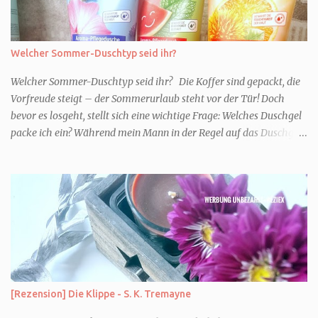
Welcher Sommer-Duschtyp seid ihr?
Welcher Sommer-Duschtyp seid ihr? Die Koffer sind gepackt, die
Vorfreude steigt – der Sommerurlaub steht vor der Tür! Doch
bevor es losgeht, stellt sich eine wichtige Frage: Welches Duschgel
packe ich ein? Während mein Mann in der Regel auf das Duschgel
im Hotel zurückgreift und den Kids das herzlich egal ist, überlege
ich tatsächlich sehr lang. Warum? Für mich ist die Dusche im
Urlaub Entspannung und Wellness. Falls ihr ähnlich denkt, lasst
uns doch herausfinden, welcher Duschtyp ihr seid. TYP
GENIESSER Egal, ob Strand oder Städtetrip - für euch gehört
gutes Essen, ein guter Wein oder Cocktail, vielleicht ein gutes Buch
dazu. Ihr liebt es Sonnenuntergänge zu beobachten und genießt
einfach jeden Moment. Dann seid ihr wie ich der Typ Genießer.
Hier empfehle ich tatsächlich Düfte die zur Jahreszeit passen, weil
[Rezension] Die Klippe - S. K. Tremayne
ihr dann bessere entspannen könnt. Zum Beispiel ein Duschgel mit