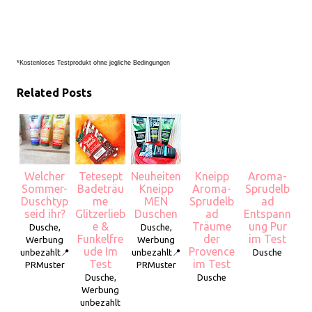
*Kostenloses Testprodukt ohne jegliche Bedingungen
Related Posts
Welcher
Tetesept
Neuheiten
Kneipp
Aroma-
Sommer-
Badeträu
Kneipp
Aroma-
Sprudelb
Duschtyp
me
MEN
Sprudelb
ad
seid ihr?
Glitzerlieb
Duschen
ad
Entspann
e &
Träume
ung Pur
Dusche,
Dusche,
Funkelfre
der
im Test
Werbung
Werbung
ude Im
Provence
unbezahlt📍
unbezahlt📍
Dusche
Test
im Test
PRMuster
PRMuster
Dusche,
Dusche
Werbung
unbezahlt