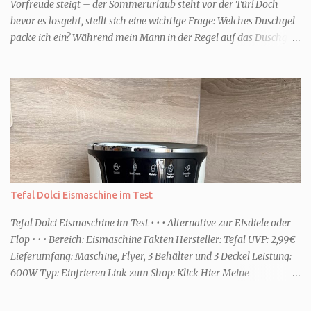
Vorfreude steigt – der Sommerurlaub steht vor der Tür! Doch
bevor es losgeht, stellt sich eine wichtige Frage: Welches Duschgel
packe ich ein? Während mein Mann in der Regel auf das Duschgel
im Hotel zurückgreift und den Kids das herzlich egal ist, überlege
ich tatsächlich sehr lang. Warum? Für mich ist die Dusche im
Urlaub Entspannung und Wellness. Falls ihr ähnlich denkt, lasst
uns doch herausfinden, welcher Duschtyp ihr seid. TYP
GENIESSER Egal, ob Strand oder Städtetrip - für euch gehört
gutes Essen, ein guter Wein oder Cocktail, vielleicht ein gutes Buch
dazu. Ihr liebt es Sonnenuntergänge zu beobachten und genießt
einfach jeden Moment. Dann seid ihr wie ich der Typ Genießer.
Hier empfehle ich tatsächlich Düfte die zur Jahreszeit passen, weil
Tefal Dolci Eismaschine im Test
ihr dann bessere entspannen könnt. Zum Beispiel ein Duschgel mit
einem frisch-fruchtigen Duft, wie die Kneipp Aroma-Pflegedusche
Tefal Dolci Eismaschine im Test • • • Alternative zur Eisdiele oder
“ Sommer Flirt ...
Flop • • • Bereich: Eismaschine Fakten Hersteller: Tefal UVP: 2,99€
Lieferumfang: Maschine, Flyer, 3 Behälter und 3 Deckel Leistung:
600W Typ: Einfrieren Link zum Shop: Klick Hier Meine
Erfahrungen Erste Schritte Die Maschine kommt in einem großen
Karton. Da sie jedoch nicht viel beinhaltet ist sie schnell