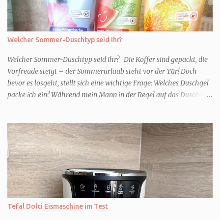
Welcher Sommer-Duschtyp seid ihr?
Welcher Sommer-Duschtyp seid ihr? Die Koffer sind gepackt, die
Vorfreude steigt – der Sommerurlaub steht vor der Tür! Doch
bevor es losgeht, stellt sich eine wichtige Frage: Welches Duschgel
packe ich ein? Während mein Mann in der Regel auf das Duschgel
im Hotel zurückgreift und den Kids das herzlich egal ist, überlege
ich tatsächlich sehr lang. Warum? Für mich ist die Dusche im
Urlaub Entspannung und Wellness. Falls ihr ähnlich denkt, lasst
uns doch herausfinden, welcher Duschtyp ihr seid. TYP
GENIESSER Egal, ob Strand oder Städtetrip - für euch gehört
gutes Essen, ein guter Wein oder Cocktail, vielleicht ein gutes Buch
dazu. Ihr liebt es Sonnenuntergänge zu beobachten und genießt
einfach jeden Moment. Dann seid ihr wie ich der Typ Genießer.
Hier empfehle ich tatsächlich Düfte die zur Jahreszeit passen, weil
Tefal Dolci Eismaschine im Test
ihr dann bessere entspannen könnt. Zum Beispiel ein Duschgel mit