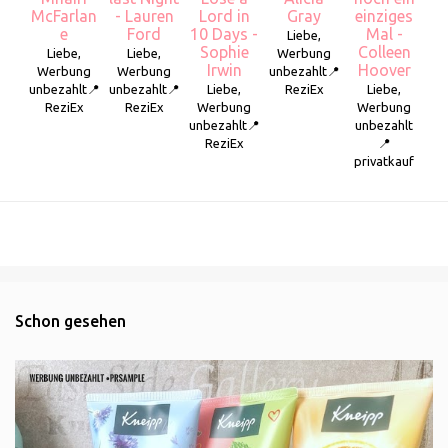
McFarlan
- Lauren
Lord in
Gray
einziges
e
Ford
10 Days -
Mal -
Liebe,
Sophie
Colleen
Liebe,
Liebe,
Werbung
Irwin
Hoover
Werbung
Werbung
unbezahlt📍
unbezahlt📍
unbezahlt📍
Liebe,
ReziEx
Liebe,
ReziEx
ReziEx
Werbung
Werbung
unbezahlt📍
unbezahlt
ReziEx
📍
privatkauf
Schon gesehen