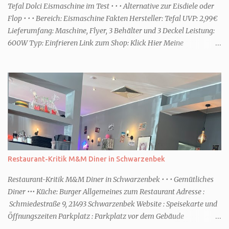
einem frisch-fruchtigen Duft, wie die Kneipp Aroma-Pflegedusche
Tefal Dolci Eismaschine im Test • • • Alternative zur Eisdiele oder
“ Sommer Flirt ...
Flop • • • Bereich: Eismaschine Fakten Hersteller: Tefal UVP: 2,99€
Lieferumfang: Maschine, Flyer, 3 Behälter und 3 Deckel Leistung:
600W Typ: Einfrieren Link zum Shop: Klick Hier Meine
Erfahrungen Erste Schritte Die Maschine kommt in einem großen
Karton. Da sie jedoch nicht viel beinhaltet ist sie schnell
ausgepackt und aufgebaut. Eine Anleitung ist dabei, die enthält
aber nicht viele Informationen. Ob die Behälter in die
Spülmaschine dürfen oder ähnliches, habe ich dort jedenfalls nicht
entnehmen können. Rezepte gibt es über eine Art Flyer. Dort sind
Online ein paar Rezepte für die unterschiedlichsten Funktionen des
Gerätes. Für den Aufbau habe ich keine fünf Minuten benötigt. Die
Optik Die Optik ist nett. Sie erinnert mich von der Größe her an
Restaurant-Kritik M&M Diner in Schwarzenbek
eine Kaffeemaschine. Farblich ist sie dezent und passt zum Eis. Ich
würde sagen Retro meets Moderne. Das Bedienfeld hat eine ...
Restaurant-Kritik M&M Diner in Schwarzenbek • • • Gemütliches
Diner ••• Küche: Burger Allgemeines zum Restaurant Adresse :
Schmiedestraße 9, 21493 Schwarzenbek Website : Speisekarte und
Öffnungszeiten Parkplatz : Parkplatz vor dem Gebäude
Behindertengerecht : Ja, es ist alles ebenerdig Das Restaurant Das