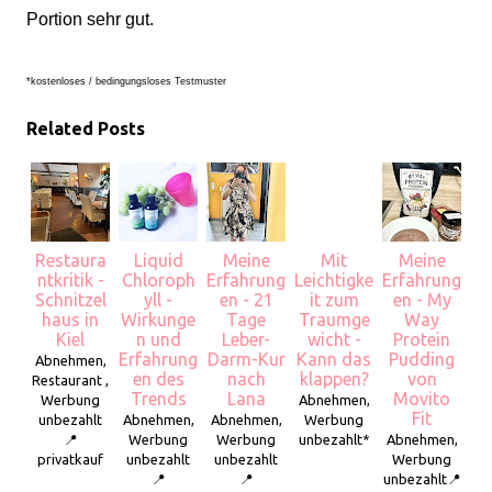
Portion sehr gut.
*kostenloses / bedingungsloses Testmuster
Related Posts
Restaura
Liquid
Meine
Mit
Meine
ntkritik -
Chloroph
Erfahrung
Leichtigke
Erfahrung
Schnitzel
yll -
en - 21
it zum
en - My
haus in
Wirkunge
Tage
Traumge
Way
Kiel
n und
Leber-
wicht -
Protein
Erfahrung
Darm-Kur
Kann das
Pudding
Abnehmen,
en des
nach
klappen?
von
Restaurant ,
Trends
Lana
Movito
Werbung
Abnehmen,
Fit
unbezahlt
Abnehmen,
Abnehmen,
Werbung
📍
Werbung
Werbung
unbezahlt*
Abnehmen,
privatkauf
unbezahlt
unbezahlt
Werbung
📍
📍
unbezahlt📍