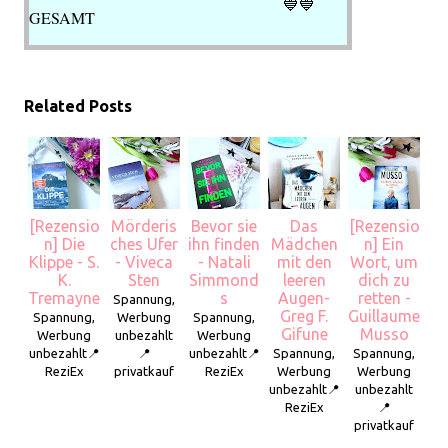
💙💙
GESAMT
Related Posts
[Rezensio
Mörderis
Bevor sie
Das
[Rezensio
n] Die
ches Ufer
ihn finden
Mädchen
n] Ein
Klippe - S.
- Viveca
- Natali
mit den
Wort, um
K.
Sten
Simmond
leeren
dich zu
Tremayne
s
Augen-
retten -
Spannung,
Greg F.
Guillaume
Spannung,
Werbung
Spannung,
Gifune
Musso
Werbung
unbezahlt
Werbung
unbezahlt📍
📍
unbezahlt📍
Spannung,
Spannung,
ReziEx
privatkauf
ReziEx
Werbung
Werbung
unbezahlt📍
unbezahlt
ReziEx
📍
privatkauf