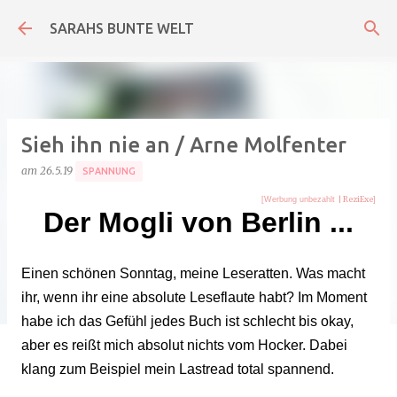
Direkt zum Hauptbereich
SARAHS BUNTE WELT
Sieh ihn nie an / Arne Molfenter
am
26.5.19
SPANNUNG
| ReziExe
[Werbung unbezahlt
]
Der Mogli von Berlin ...
Einen schönen Sonntag, meine Leseratten. Was macht
ihr, wenn ihr eine absolute Leseflaute habt? Im Moment
habe ich das Gefühl jedes Buch ist schlecht bis okay,
aber es reißt mich absolut nichts vom Hocker. Dabei
klang zum Beispiel mein Lastread total spannend.