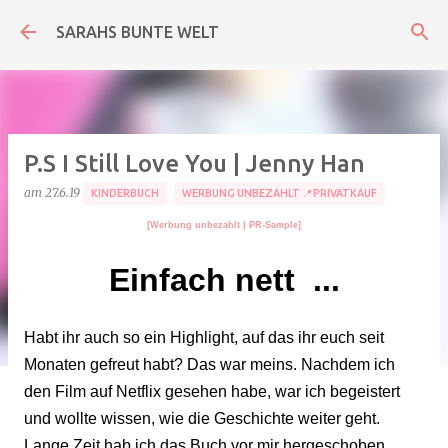
Direkt zum Hauptbereich
SARAHS BUNTE WELT
P.S I Still Love You | Jenny Han
am
27.6.19
KINDERBUCH
WERBUNG UNBEZAHLT 📍PRIVATKAUF
[Werbung unbezahlt
| PR-Sample
]
Einfach nett ...
Habt ihr auch so ein Highlight, auf das ihr euch seit
Monaten gefreut habt? Das war meins. Nachdem ich
den Film auf Netflix gesehen habe, war ich begeistert
und wollte wissen, wie die Geschichte weiter geht.
Lange Zeit hab ich das Buch vor mir hergeschoben,