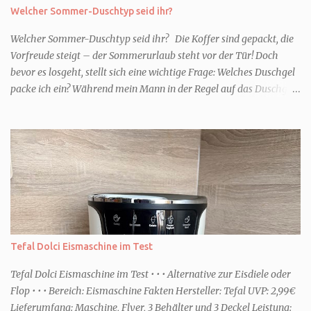
Welcher Sommer-Duschtyp seid ihr?
Welcher Sommer-Duschtyp seid ihr? Die Koffer sind gepackt, die
Vorfreude steigt – der Sommerurlaub steht vor der Tür! Doch
bevor es losgeht, stellt sich eine wichtige Frage: Welches Duschgel
packe ich ein? Während mein Mann in der Regel auf das Duschgel
im Hotel zurückgreift und den Kids das herzlich egal ist, überlege
ich tatsächlich sehr lang. Warum? Für mich ist die Dusche im
Urlaub Entspannung und Wellness. Falls ihr ähnlich denkt, lasst
uns doch herausfinden, welcher Duschtyp ihr seid. TYP
GENIESSER Egal, ob Strand oder Städtetrip - für euch gehört
gutes Essen, ein guter Wein oder Cocktail, vielleicht ein gutes Buch
dazu. Ihr liebt es Sonnenuntergänge zu beobachten und genießt
einfach jeden Moment. Dann seid ihr wie ich der Typ Genießer.
Hier empfehle ich tatsächlich Düfte die zur Jahreszeit passen, weil
Tefal Dolci Eismaschine im Test
ihr dann bessere entspannen könnt. Zum Beispiel ein Duschgel mit
einem frisch-fruchtigen Duft, wie die Kneipp Aroma-Pflegedusche
Tefal Dolci Eismaschine im Test • • • Alternative zur Eisdiele oder
“ Sommer Flirt ...
Flop • • • Bereich: Eismaschine Fakten Hersteller: Tefal UVP: 2,99€
Lieferumfang: Maschine, Flyer, 3 Behälter und 3 Deckel Leistung: