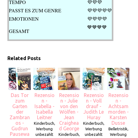
TEMPO
💜
💜💜
PASST ES ZUM GENRE
💜💜💜
💜💜
EMOTIONEN
💜💜💜
💜
💙
💙💙💙
GESAMT
Related Posts
Das Tor
Rezensio
Rezensio
Rezensio
Rezensio
zum
n -
n - Julie
n - Voll
n -
Garten
Isabella -
von den
drauf -
Achtsam
der
Isabella
Wölfen -
Judith Le
morden -
Zambran
Leitner
Jean
Huray
Karsten
os -
Craighea
Dusse
Kinderbuch,
Kinderbuch,
Gudrun
d George
Werbung
Werbung
Belletristik,
Pausewa
unbezahlt
Kinderbuch,
unbezahlt
Werbung