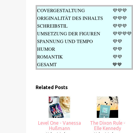
COVERGESTALTUNG
💜💜💜
ORIGINALITÄT DES INHALTS
💜💜
💜
SCHREIBSTIL
💜💜
💜
UMSETZUNG DER FIGUREN
💜💜💜
💜
SPANNUNG UND TEMPO
💜
💜
HUMOR
💜
💜
ROMANTIK
💜
💜
GESAMT
💙
💙
Related Posts
Level One - Vanessa
The Dixon Rule -
Hußmann
Elle Kennedy