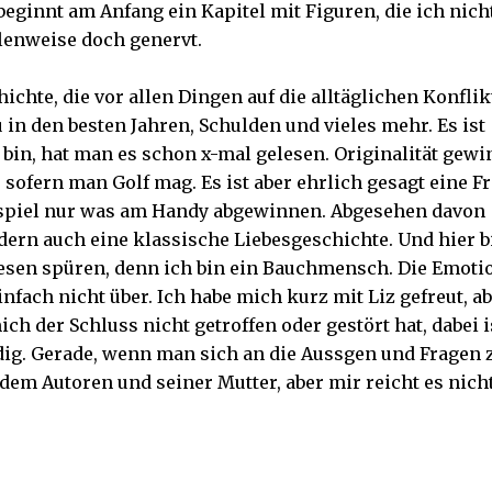
 beginnt am Anfang ein Kapitel mit Figuren, die ich nich
llenweise doch genervt.
hichte, die vor allen Dingen auf die alltäglichen Konflik
 in den besten Jahren, Schulden und vieles mehr. Es ist
bin, hat man es schon x-mal gelesen. Originalität gewi
sofern man Golf mag. Es ist aber ehrlich gesagt eine F
spiel nur was am Handy abgewinnen. Abgesehen davon
dern auch eine klassische Liebesgeschichte. Und hier b
 Lesen spüren, denn ich bin ein Bauchmensch. Die Emot
nfach nicht über. Ich habe mich kurz mit Liz gefreut, a
ch der Schluss nicht getroffen oder gestört hat, dabei i
ig. Gerade, wenn man sich an die Aussgen und Fragen 
dem Autoren und seiner Mutter, aber mir reicht es nich