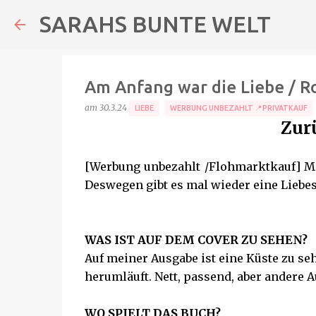
SARAHS BUNTE WELT
Am Anfang war die Liebe / R
am
30.3.24
LIEBE
WERBUNG UNBEZAHLT 📍PRIVATKAUF
Zurü
[Werbung unbezahlt /Flohmarktkauf] Ma
Deswegen gibt es mal wieder eine Liebe
WAS IST AUF DEM COVER ZU SEHEN?
Auf meiner Ausgabe ist eine Küste zu se
herumläuft. Nett, passend, aber andere 
WO SPIELT DAS BUCH?