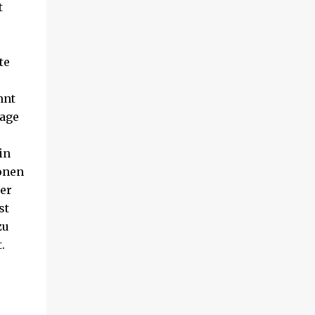
t
muss schon bald erkennen, dass viel mehr
dahintersteckt. Meine Leseeindrücke Die
Klippe - ist ein Thriller, bei dem ich mich
direkt fragte: Gehen den Verlagen die Titel
te
aus? Erst vor wenigen Wochen las ich einen
anderen Thriller mit dem gleichen Titel.
nnt
Tatsächlich sind sie sehr unterschiedlich,
rage
haben aber noch eine Gemeinsamkeit. Sie
haben mich leider nicht überzeu...
in
ionen
ber
st
zu
t.