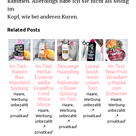
kämmen. Allerdings habe ich sie nicht als seidig
im
Kopf, wie bei anderen Kuren.
Related Posts
Im Test -
Im Test
Dessange
Loreal
Im Test
Nature
Herbal
Haarpfleg
brush
Bear Fruit
Box
Essence
e
resist
Strawberr
Mandelöl
weiße
Nährende
cream
y Maske
Spülung
Grapefrui
s Elixier
Test
zum
t und
Spülung
Entwirren
Haare,
Haare,
Mosa
im Test
Werbung
Werbung
Haare,
Minze
unbezahlt
Haare,
unbezahlt
Werbung
📍
Haare,
Werbung
📍
unbezahlt
privatkauf
Werbung
unbezahlt
privatkauf
📍
unbezahlt
📍
privatkauf
📍
privatkauf
privatkauf