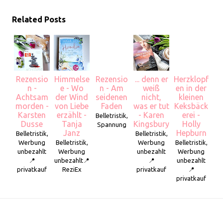
Related Posts
Rezensio
Himmelse
Rezensio
... denn er
Herzklopf
n -
e - Wo
n - Am
weiß
en in der
Achtsam
der Wind
seidenen
nicht,
kleinen
morden -
von Liebe
Faden
was er tut
Keksbäck
Karsten
erzählt -
- Karen
erei -
Belletristik,
Dusse
Tanja
Kingsbury
Holly
Spannung
Janz
Hepburn
Belletristik,
Belletristik,
Werbung
Belletristik,
Werbung
Belletristik,
unbezahlt
Werbung
unbezahlt
Werbung
📍
unbezahlt📍
📍
unbezahlt
privatkauf
ReziEx
privatkauf
📍
privatkauf