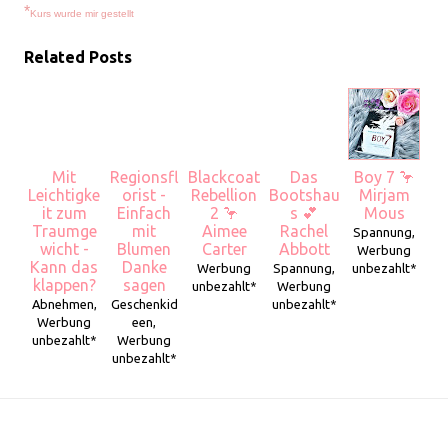
*
Kurs wurde mir gestellt
Related Posts
Mit
Regionsfl
Blackcoat
Das
Boy 7 🦩
Leichtigke
orist -
Rebellion
Bootshau
Mirjam
it zum
Einfach
2 🦩
s 💕
Mous
Traumge
mit
Aimee
Rachel
Spannung,
wicht -
Blumen
Carter
Abbott
Werbung
Kann das
Danke
Werbung
Spannung,
unbezahlt*
klappen?
sagen
unbezahlt*
Werbung
Abnehmen,
Geschenkid
unbezahlt*
Werbung
een,
unbezahlt*
Werbung
unbezahlt*