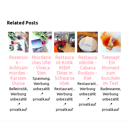
Related Posts
Rezensio
Mörderis
Restaura
Restaura
Tetesept
n -
ches Ufer
nt-Kritik
ntkritik -
- Ein
Achtsam
- Viveca
M&M
Cabana
Moment
morden -
Sten
Diner in
Rodizio -
zum
Karsten
Schwarze
Kiel
Kuscheln
Spannung,
Dusse
nbek
im Test
Werbung
Restaurant ,
Belletristik,
unbezahlt
Restaurant ,
Werbung
Badewanne,
Werbung
📍
Werbung
unbezahlt
Werbung
unbezahlt
privatkauf
unbezahlt
📍
unbezahlt
📍
📍
privatkauf
📍
privatkauf
privatkauf
privatkauf